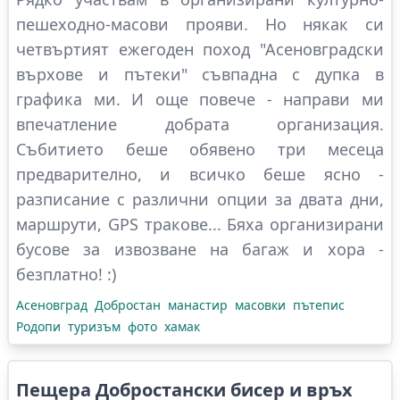
пешеходно-масови прояви. Но някак си
четвъртият ежегоден поход "Асеновградски
върхове и пътеки" съвпадна с дупка в
графика ми. И още повече - направи ми
впечатление добрата организация.
Събитието беше обявено три месеца
предварително, и всичко беше ясно -
разписание с различни опции за двата дни,
маршрути, GPS тракове... Бяха организирани
бусове за извозване на багаж и хора -
безплатно! :)
Асеновград
Добростан
манастир
масовки
пътепис
Родопи
туризъм
фото
хамак
Пещера Добростански бисер и връх