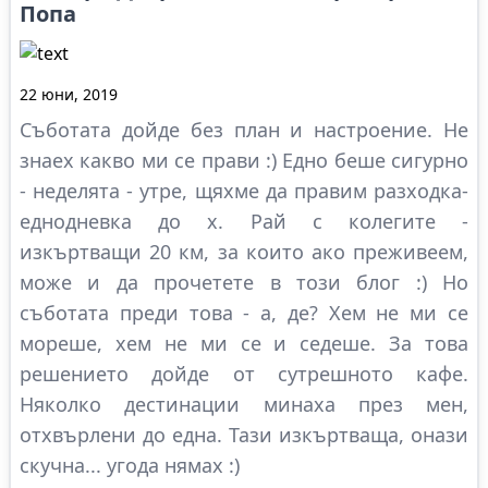
Попа
22 юни, 2019
Съботата дойде без план и настроение. Не
знаех какво ми се прави :) Едно беше сигурно
- неделята - утре, щяхме да правим разходка-
еднодневка до х. Рай с колегите -
изкъртващи 20 км, за които ако преживеем,
може и да прочетете в този блог :) Но
съботата преди това - а, де? Хем не ми се
мореше, хем не ми се и седеше. За това
решението дойде от сутрешното кафе.
Няколко дестинации минаха през мен,
отхвърлени до една. Тази изкъртваща, онази
скучна... угода нямах :)