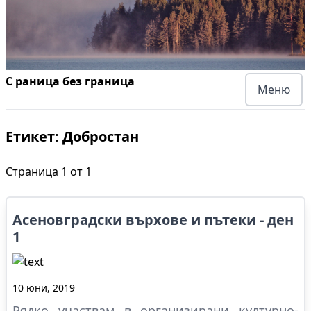
С раница без граница
Меню
Етикет:
Добростан
Страница
1
от
1
Асеновградски върхове и пътеки - ден
1
10 юни, 2019
Рядко участвам в организирани културно-