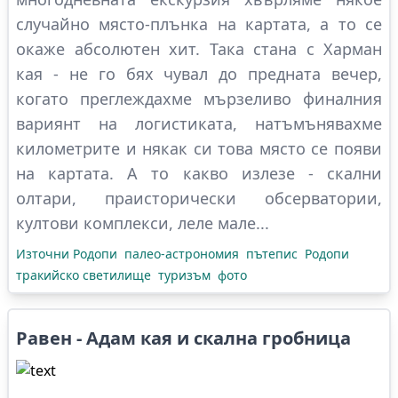
случайно място-плънка на картата, а то се
окаже абсолютен хит. Така стана с Харман
кая - не го бях чувал до предната вечер,
когато преглеждахме мързеливо финалния
вариянт на логистиката, натъмънявахме
километрите и някак си това място се появи
на картата. А то какво излезе - скални
олтари, праисторически обсерватории,
култови комплекси, леле мале...
Източни Родопи
палео-астрономия
пътепис
Родопи
тракийско светилище
туризъм
фото
Равен - Адам кая и скална гробница