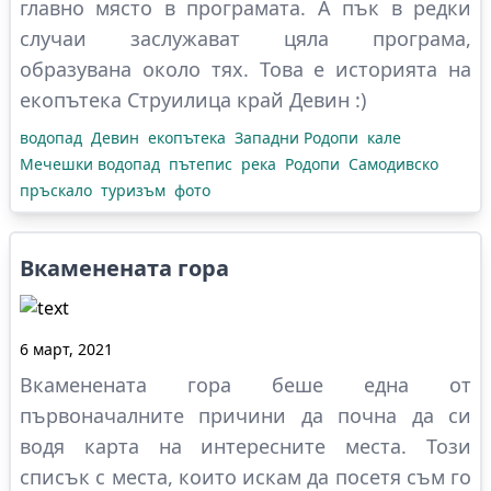
главно място в програмата. А пък в редки
случаи заслужават цяла програма,
образувана около тях. Това е историята на
екопътека Струилица край Девин :)
водопад
Девин
екопътека
Западни Родопи
кале
Мечешки водопад
пътепис
река
Родопи
Самодивско
пръскало
туризъм
фото
Вкаменената гора
6 март, 2021
Вкаменената гора беше една от
първоначалните причини да почна да си
водя
карта на интересните места
. Този
списък с места, които искам да посетя съм го