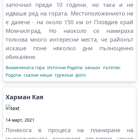
започнал преди 10 години, но така и не
идваше ред на гората. Местоположението не
е далече - на около 150 км от Пловдив край
Момчилград. Но наоколо се намираха
толкова много интересни места, че районът
искаше поне няколко дни пълноценно
обикаляне.
Вкаменената гора
Източни Родопи
каньон
пътепис
Родопи
скални ниши
туризъм
фото
Харман Кая
14 март, 2021
Понякога в процеса на планиране на
многодневната екскурзия хвърляме някое