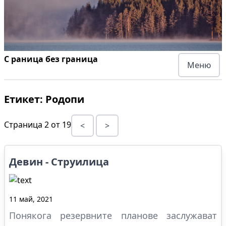
С раница без граница
Меню
Етикет:
Родопи
Страница
2
от
19
<
>
Девин - Струилица
11 май, 2021
Понякога резервните планове заслужават