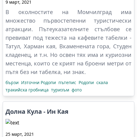
9 март, 2021
В околностите на Момчилград има
множество първостепенни туристически
атракции. Пътеуказателните стълбове се
превиват под тежеста на кафевите табелки -
Татул, Харман кая, Вкаменената гора, Студен
кладенец, и т.н. Но освен тях има и куриозни
местенца, които се крият на броени метри от
пътя без ни табелка, ни знак.
бързи
Източни Родопи
пътепис
Родопи
скала
тракийска гробница
туризъм
фото
Долна Кула - Ин Кая
25 март, 2021