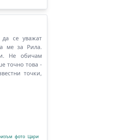
 да се уважат
а ме за Рила.
ти. Не обичам
е точно това -
звестни точки,
ризъм
фото
Цари