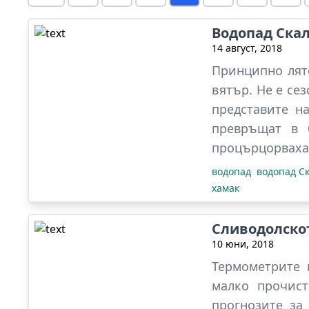
Водопад Ска
14 август, 2018
Принципно лято
вятър. Не е се
представите н
превръщат в 
процърцорваха 
водопад
водопад С
хамак
Сливодолско
10 юни, 2018
Термометрите 
малко прочист
прогнозите за