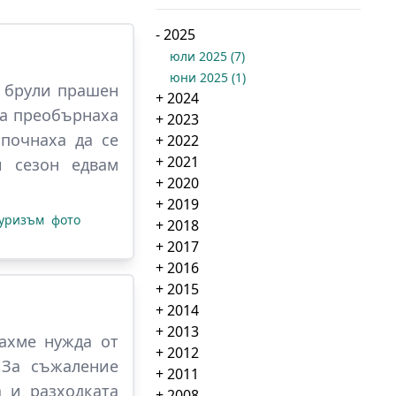
-
2025
юли 2025
(
7
)
юни 2025
(
1
)
и брули прашен
+
2024
на преобърнаха
+
2023
апочнаха да се
+
2022
+
2021
и сезон едвам
+
2020
+
2019
уризъм
фото
+
2018
+
2017
+
2016
+
2015
+
2014
+
2013
ахме нужда от
+
2012
 За съжаление
+
2011
 и разходката
+
2008