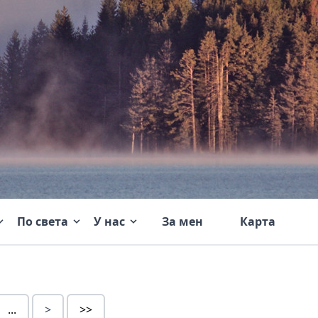
По света
У нас
За мен
Карта
...
>
>>