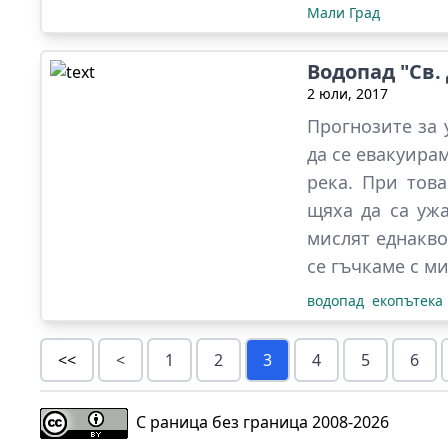
Мали Град
Водопад "Св.
2 юли, 2017
Прогнозите за 
да се евакуирам
река. При това
щяха да са ужа
мислят еднакво
се гъчкаме с м
водопад
екопътека
<<
<
1
2
3
4
5
6
С раница без граница 2008-
2026