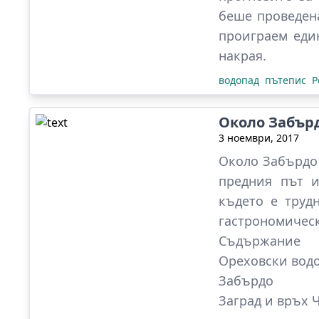
беше проведена
проиграем еди
накрая.
водопад
пътепис
Р
Около Забър
3 ноември, 2017
Около Забърдо 
предния път и
където е труд
гастрономическ
Съдържание
Ореховски вод
Забърдо
Заград и връх 