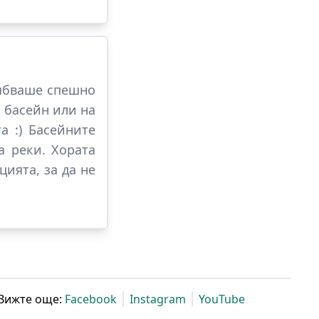
рябваше спешно
а басейн или на
а :) Басейните
а реки. Хората
ията, за да не
Вижте още:
Facebook
Instagram
YouTube