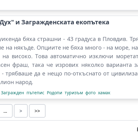
 Дух" и Загражденската екопътека
уикенда бяха страшни - 43 градуса в Пловдив. Т
е на някъде. Опциите не бяха много - на море, н
 на високо. Това автоматично изключи моретат
сен фраш, така че изрових няколко варианта з
 - трябваше да е нещо по-откъснато от цивилизац
илион народ.
Загражден
пътепис
Родопи
туризъм
фото
хамак
...
>
>>