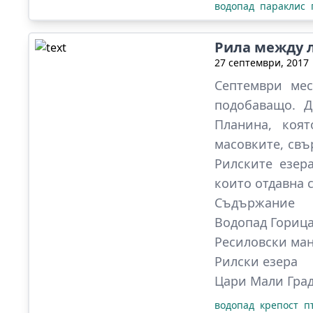
водопад
параклис
Рила между л
27 септември, 2017
Септември ме
подобаващо. Д
Планина, коя
масовките, свъ
Рилските езер
които отдавна 
Съдържание
Водопад Гориц
Ресиловски ман
Рилски езера
Цари Мали Гра
водопад
крепост
п