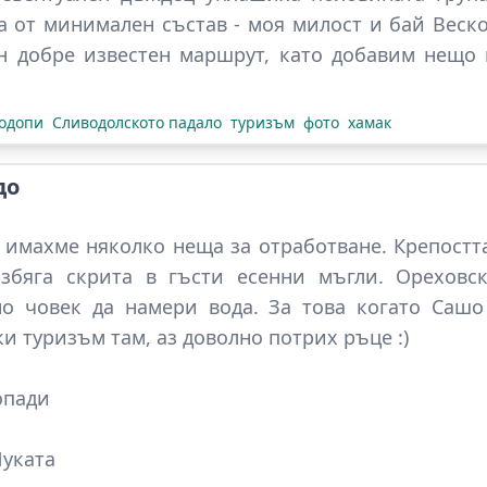
 от минимален състав - моя милост и бай Веско
н добре известен маршрут, като добавим нещо 
одопи
Сливодолското падало
туризъм
фото
хамак
до
имахме няколко неща за отработване. Крепостта
збяга скрита в гъсти есенни мъгли. Ореховск
но човек да намери вода. За това когато Сашо
и туризъм там, аз доволно потрих ръце :)
опади
Чуката