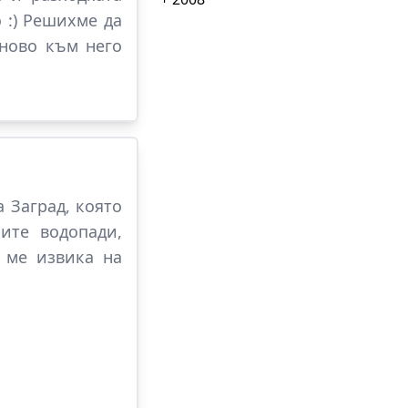
 :) Решихме да
ново към него
 Заград, която
ите водопади,
 ме извика на