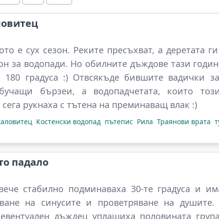
ловитец
то е сух сезон. Реките пресъхват, а деретата г
зон за водопади. Но обилните дъждове тази годи
а 180 градуса :) Отвсякъде бившите вадички з
бучащи бързеи, а водопадчетата, които тоз
сега рукнаха с тътена на преминаващ влак :)
каловитец
Костенски водопад
пътепис
Рила
Траянови врата
т
то падало
вече стабилно подминаваха 30-те градуса и им
ване на синусите и проветряване на душите.
 евентуален дъждец уплашиха половината група