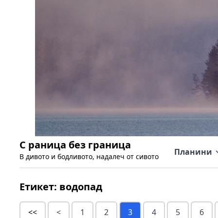
С раница без граница
Планини
В дивото и бодливото, надалеч от сивото
Етикет:
водопад
<<
<
1
2
3
4
5
6