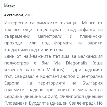
4 октомври, 2019
Интересни са римските пътища... Много от
тях все още съществуват - под асфалта на
съвременни магистрали и планински
проходи, или под формата на зарити
калдаръми под ниви и села.
Един от най-важните пътища за Балканския
полуостров е бил Via Diagonalis (още
известен като Via Militaris) - Цариградският
път. Свързвал е Константинопол с централна
Европа. На територията на България
големите градове през които е минавал са
Сердика (днешна София), Филипопол (днешен
Пловдив) и Бурдипта (днешен Свиленград). Но