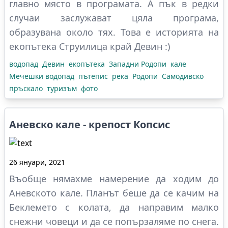
главно място в програмата. А пък в редки
случаи заслужават цяла програма,
образувана около тях. Това е историята на
екопътека Струилица край Девин :)
водопад
Девин
екопътека
Западни Родопи
кале
Мечешки водопад
пътепис
река
Родопи
Самодивско
пръскало
туризъм
фото
Аневско кале - крепост Копсис
26 януари, 2021
Въобще нямахме намерение да ходим до
Аневското кале. Планът беше да се качим на
Беклемето с колата, да направим малко
снежни човеци и да се попързаляме по снега.