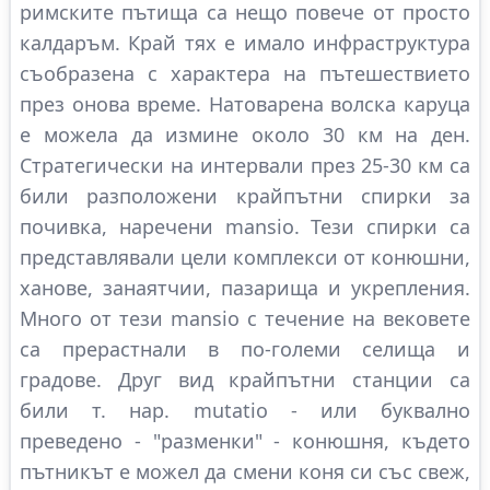
римските пътища са нещо повече от просто
калдаръм. Край тях е имало инфраструктура
съобразена с характера на пътешествието
през онова време. Натоварена волска каруца
е можела да измине около 30 км на ден.
Стратегически на интервали през 25-30 км са
били разположени крайпътни спирки за
почивка, наречени mansio. Тези спирки са
представлявали цели комплекси от конюшни,
ханове, занаятчии, пазарища и укрепления.
Много от тези mansio с течение на вековете
са прерастнали в по-големи селища и
градове. Друг вид крайпътни станции са
били т. нар. mutatio - или буквално
преведено - "разменки" - конюшня, където
пътникът е можел да смени коня си със свеж,