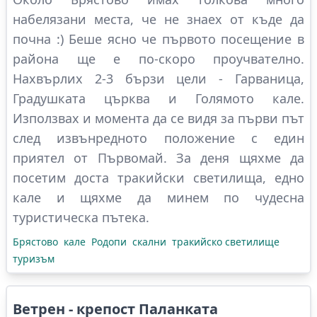
набелязани места, че не знаех от къде да
почна :) Беше ясно че първото посещение в
района ще е по-скоро проучвателно.
Нахвърлих 2-3 бързи цели - Гарваница,
Градушката църква и Голямото кале.
Използвах и момента да се видя за първи път
след извънредното положение с един
приятел от Първомай. За деня щяхме да
посетим доста тракийски светилища, едно
кале и щяхме да минем по чудесна
туристическа пътека.
Брястово
кале
Родопи
скални
тракийско светилище
туризъм
Ветрен - крепост Паланката