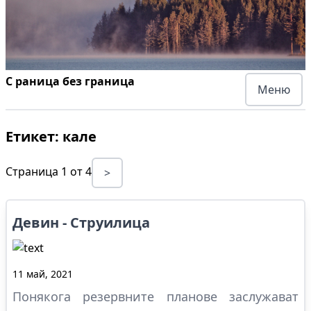
С раница без граница
Меню
Етикет:
кале
Страница
1
от
4
>
Девин - Струилица
11 май, 2021
Понякога резервните планове заслужават