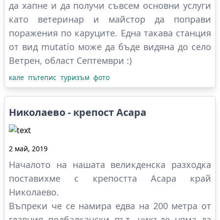
да хапне и да получи съвсем основни услуги
като ветеринар и майстор да поправи
поражения по каруците. Една такава станция
от вид mutatio може да бъде видяна до село
Ветрен, област Септември :)
кале
пътепис
туризъм
фото
Николаево - крепост Асара
2 май, 2019
Началото на нашата великденска разходка
поставихме с крепостта Асара край
Николаево.
Въпреки че се намира едва на 200 метра от
главния подбалкански път, никъде няма да