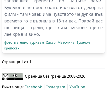
запазените крепости по нашите земи.
Букелон e не просто като излязла от декор на
филм - там човек има чувството че дупка във
времето го е върнала в 13-ти век. Покрай вас
ще пищят стрели, ще звънят мечове, ще се
лее кръв и вино.
фото
пътепис
туризъм
Сакар
Маточина
Букелон
крепости
Страница
1
от
1
С раница без граница 2008-
2026
Вижте още:
Facebook
Instagram
YouTube