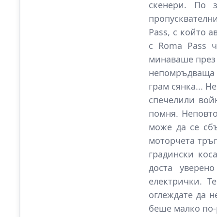
скенери. По 
пропусквателн
Pass, с който 
с Roma Pass ч
минаваше през 
непомръдваща 
грам сянка... Н
спечелили войн
помня. Неповто
може да се сб
моторчета тръг
градински коса
доста уверено
електрички. Т
оглеждате да н
беше малко по