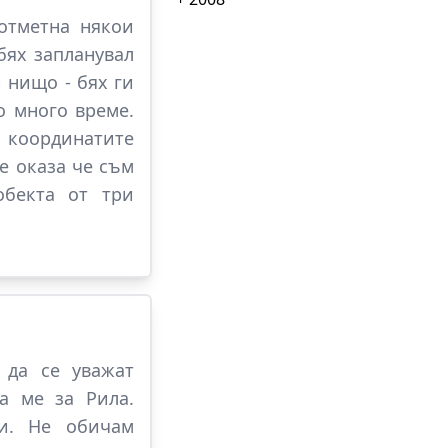
отметна някои
бях запланувал
 нищо - бях ги
о много време.
к координатите
е оказа че съм
обекта от три
 да се уважат
а ме за Рила.
ти. Не обичам