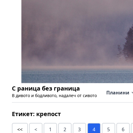
С раница без граница
Планини
В дивото и бодливото, надалеч от сивото
Етикет:
крепост
<<
<
1
2
3
4
5
6