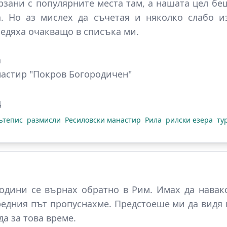
рзани с популярните места там, а нашата цел беш
а. Но аз мислех да съчетая и няколко слабо и
седяха очакващо в списъка ми.
а
астир "Покров Богородичен"
д
ътепис
размисли
Ресиловски манастир
Рила
рилски езера
ту
години се върнах обратно в Рим. Имах да навак
редния път
пропуснахме. Предстоеше ми да видя 
а за това време.