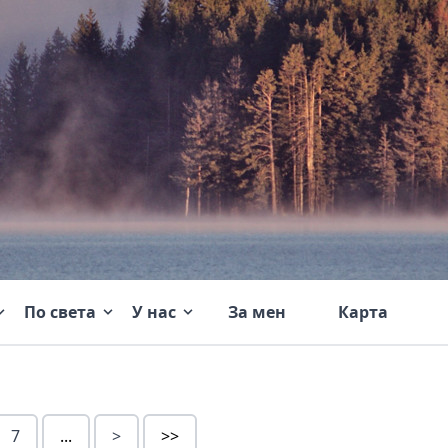
По света
У нас
За мен
Карта
7
...
>
>>