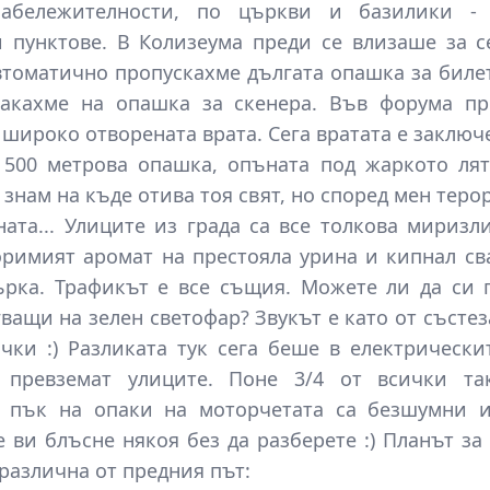
забележителности, по църкви и базилики -
и пунктове. В Колизеума преди се влизаше за 
автоматично пропускахме дългата опашка за билет
акахме на опашка за скенера. Във форума пр
широко отворената врата. Сега вратата е заключе
500 метрова опашка, опъната под жаркото лят
е знам на къде отива тоя свят, но според мен теро
ата... Улиците из града са все толкова миризл
римият аромат на престояла урина и кипнал св
ърка. Трафикът е все същия. Можете ли да си 
ващи на зелен светофар? Звукът е като от състез
чки :) Разликата тук сега беше в електрически
 превземат улиците. Поне 3/4 от всички та
е пък на опаки на моторчетата са безшумни и
е ви блъсне някоя без да разберете :) Планът за
-различна от
предния път
: