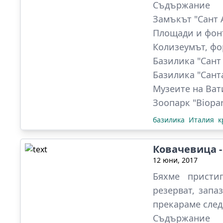
Съдържание
Замъкът "Сант 
Площади и фон
Колизеумът, фо
Базилика "Сант
Базилика "Сан
Музеите на Ват
Зоопарк "Biopa
базилика
Италия
к
Ковачевица -
12 юни, 2017
Бяхме присти
резерват, запа
прекараме след
Съдържание