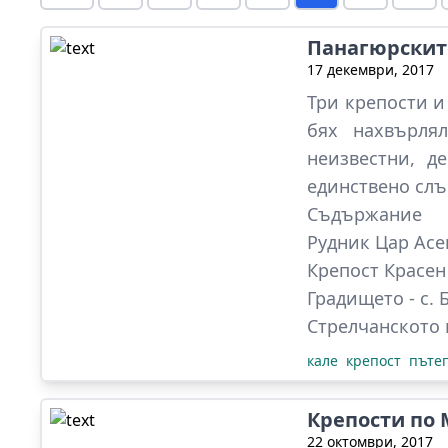
Панагюрскит
17 декември, 2017
Три крепости и
бях нахвърля
неизвестни, д
единствено слъ
Съдържание
Рудник Цар Асе
Крепост Красен
Градището - с. 
Стрелчанското 
кале
крепост
пъте
Крепости по
22 октомври, 2017