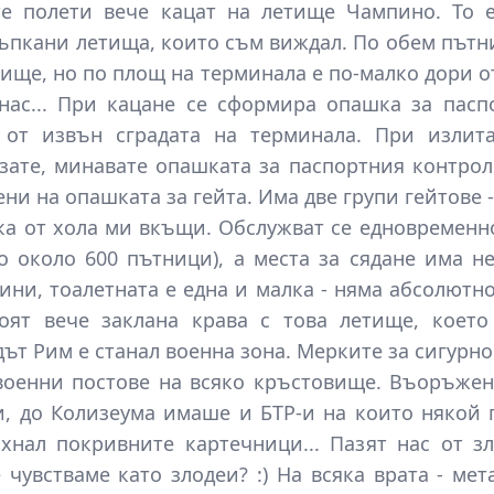
е полети вече кацат на летище Чампино. То е
ъпкани летища, които съм виждал. По обем път
ище, но по площ на терминала е по-малко дори о
нас... При кацане се сформира опашка за пасп
 от извън сградата на терминала. При излит
зате, минавате опашката за паспортния контрол
ни на опашката за гейта. Има две групи гейтове - 
ка от хола ми вкъщи. Обслужват се едновременно
о около 600 пътници), а места за сядане има не
ни, тоалетната е една и малка - няма абсолютно
оят вече заклана крава с това летище, което
дът Рим е станал военна зона. Мерките за сигурно
военни постове на всяко кръстовище. Въоръжен
и, до Колизеума имаше и БТР-и на които някой 
хнал покривните картечници... Пазят нас от з
 чувстваме като злодеи? :) На всяка врата - мет