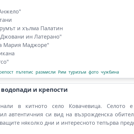
Анжело"
тани
румът и хълма Палатин
 Джовани ин Латерано"
та Мария Маджоре"
икана
rco"
репост
пътепис
размисли
Рим
туризъм
фото
чужбина
 водопади и крепости
гнали в китното село Ковачевица. Селото е
зил автентичния си вид на възрожденска обител
ващите няколко дни и интересното тепърва предс