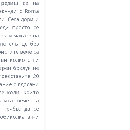
 редиш се на
секунди с Roma
и. Сега дори и
еди просто се
на и чакате на
но слънце без
ристите вече са
иви колкото ги
арен боклук не
представите 20
ание с ядосани
те коли, които
ксита вече са
 трябва да се
 обиколката ни