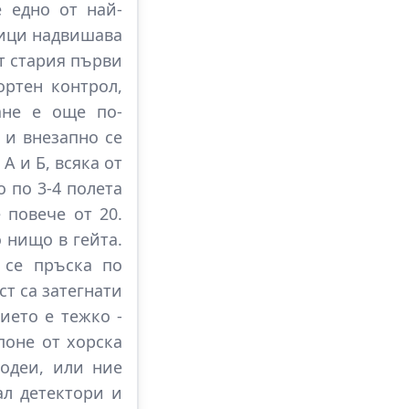
 едно от най-
ници надвишава
т стария първи
ортен контрол,
ане е още по-
 и внезапно се
А и Б, всяка от
 по 3-4 полета
 повече от 20.
 нищо в гейта.
 се пръска по
ст са затегнати
ието е тежко -
поне от хорска
лодеи, или ние
ал детектори и