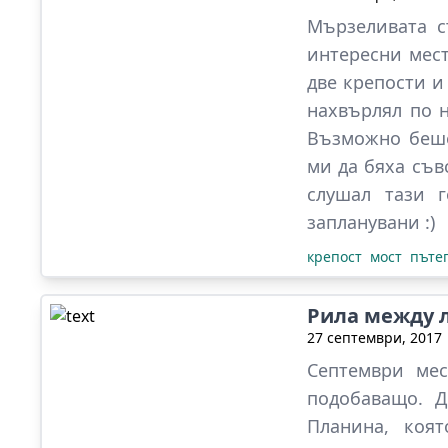
Мързеливата с
интересни мест
две крепости и
нахвърлял по н
Възможно беше
ми да бяха съв
слушал тази 
запланувани :)
крепост
мост
пъте
Рила между л
27 септември, 2017
Септември ме
подобаващо. Д
Планина, коя