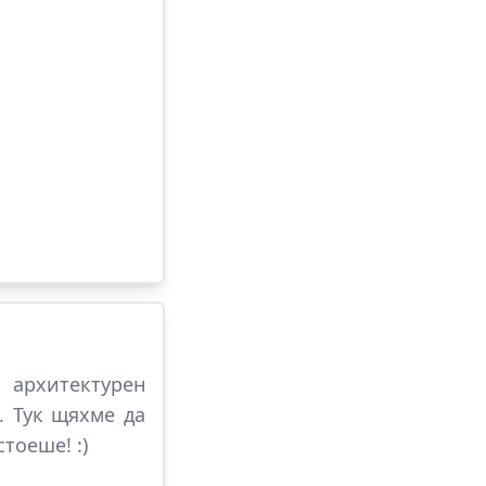
 архитектурен
. Тук щяхме да
тоеше! :)