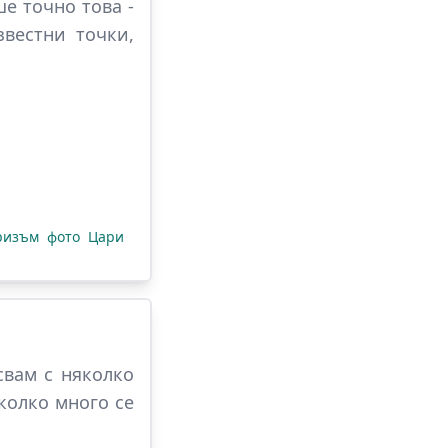
е точно това -
звестни точки,
ризъм
фото
Цари
свам с няколко
колко много се