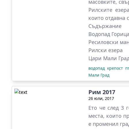
масовките, свъ
Рилските езер
които отдавна 
Съдържание
Водопад Гориц
Ресиловски ман
Рилски езера
Цари Мали Гра
водопад
крепост
п
Мали Град
Рим 2017
26 юли, 2017
Ето че след 3 
места, които
п
е променил град