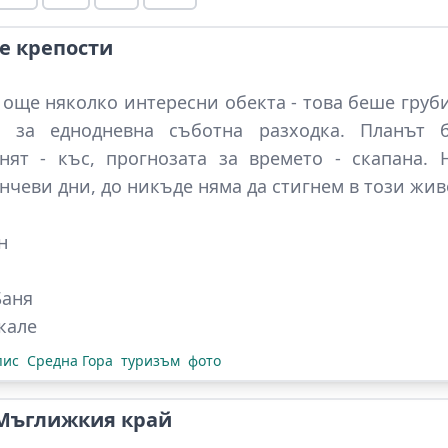
е крепости
 още няколко интересни обекта - това беше груби
л за еднодневна съботна разходка. Планът
енят - къс, прогнозата за времето - скапана.
нчеви дни, до никъде няма да стигнем в този живо
н
Баня
кале
пис
Средна Гора
туризъм
фото
 Мъглижкия край