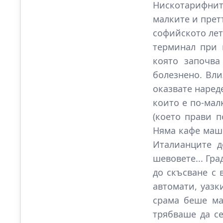
Нискотарифнит
малките и прет
софийското лет
терминал при 
която започва
болезнено. Вли
оказвате нареде
които е по-мал
(което прави п
Няма кафе маши
Италианците д
шевовете... Гра
до скъсване с 
автомати, уазк
срама беше ма
трябваше да се