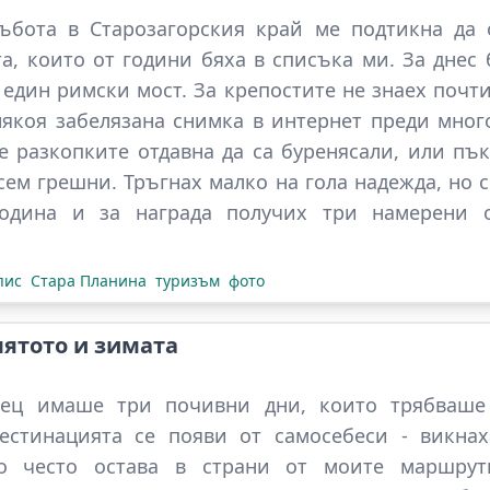
ъбота в Старозагорския край ме подтикна да 
а, които от години бяха в списъка ми. За днес 
 един римски мост. За крепостите не знаех почти
якоя забелязана снимка в интернет преди мног
 разкопките отдавна да са буренясали, или пъ
сем грешни. Тръгнах малко на гола надежда, но с
година и за награда получих три намерени 
пис
Стара Планина
туризъм
фото
ятото и зимата
сец имаше три почивни дни, които трябваше
естинацията се появи от самосебеси - викнах
то често остава в страни от моите маршру