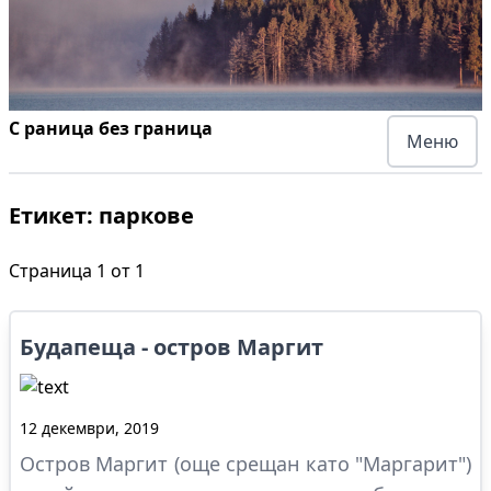
С раница без граница
Меню
Етикет:
паркове
Страница
1
от
1
Будапеща - остров Маргит
12 декември, 2019
Остров Маргит (още срещан като "Маргарит")