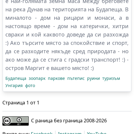
е най-голямата земна маса между бреговете
на река Дунав на територията на Будапеща. В
миналото - дом на рицари и монаси, а в
настоящо време - дом на катерички, хитри
свраки и кой каквото доведе да си разхожда
:) Ако търсите място за спокойствие и спорт,
да се разходите някъде сред природата - но
ако може да се стига с градски транспорт! :) -
остров Маргит е вашето място! :)
Будапеща
зоопарк
паркове
пътепис
руини
туризъм
Унгария
фото
Страница
1
от
1
С раница без граница 2008-
2026
Вижте още:
Facebook
Instagram
YouTube