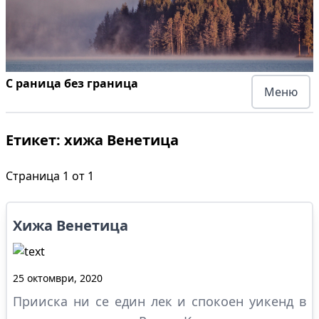
С раница без граница
Меню
Етикет:
хижа Венетица
Страница
1
от
1
Хижа Венетица
25 октомври, 2020
Прииска ни се един лек и спокоен уикенд в