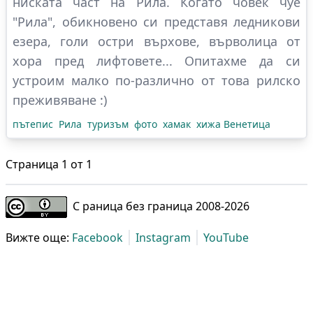
ниската част на Рила. Когато човек чуе
"Рила", обикновено си представя ледникови
езера, голи остри върхове, върволица от
хора пред лифтовете... Опитахме да си
устроим малко по-различно от това рилско
преживяване :)
пътепис
Рила
туризъм
фото
хамак
хижа Венетица
Страница
1
от
1
С раница без граница 2008-
2026
Вижте още:
Facebook
Instagram
YouTube