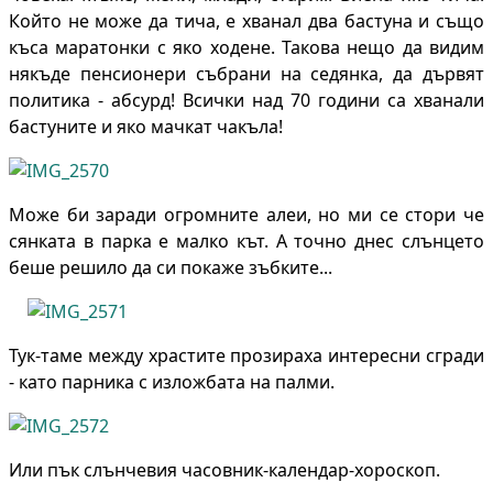
Който не може да тича, е хванал два бастуна и също
къса маратонки с яко ходене. Такова нещо да видим
някъде пенсионери събрани на седянка, да дървят
политика - абсурд! Всички над 70 години са хванали
бастуните и яко мачкат чакъла!
Може би заради огромните алеи, но ми се стори че
сянката в парка е малко кът. А точно днес слънцето
беше решило да си покаже зъбките...
Тук-таме между храстите прозираха интересни сгради
- като парника с изложбата на палми.
Или пък слънчевия часовник-календар-хороскоп.