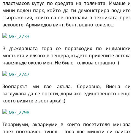
пластмасов купул по средата на поляната. Имаше и
мини воден парк, който да ти демонстрира водните
съоръжения, които са се ползвали в техниката през
вековете. Архимедов винт, бент, водно колело...
В дъждовната гора се поразходих по индиански
мостчета и влязох в пещера, където прилепите летяха
навсякъде около мен. Не било толкова страшно :)
Зоопаркът ми взе акъла. Сериозно, Виена си
заслужава да се посети, дори ако единственото нещо
което видите е зоопарка! :)
Терариуми, аквариуми в които посетителя минава
през прозрачен тунел.. През две минути си вдигах