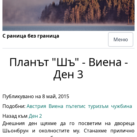
С раница без граница
Меню
Планът "Шъ" - Виена -
Ден 3
Публикувано на
8 май, 2015
Подобни:
Австрия
Виена
пътепис
туризъм
чужбина
Назад към
Ден 2
Днешния ден щяхме да го посветим на двореца
Шьонбрун и околностите му. Станахме прилично