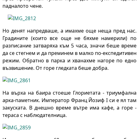
падналото чене.
Но денят напредваше, а имахме още неща пред нас.
Градините (които все още не бяхме намерили) по
разписание затваряха към 5 часа, значи беше време
да се стегнем и да преминем в малко по-експедитивен
режим. Обратно в парка и хванахме нагоре по едно
възвишение. От горе гледката беше добра.
На върха на баира стоеше Глориетата - триумфална
арка-паметник. Император Франц Йозиф I си е ял там
закуската. В днешно време вътре има кафе, а горе -
тераса с наблюдателница.