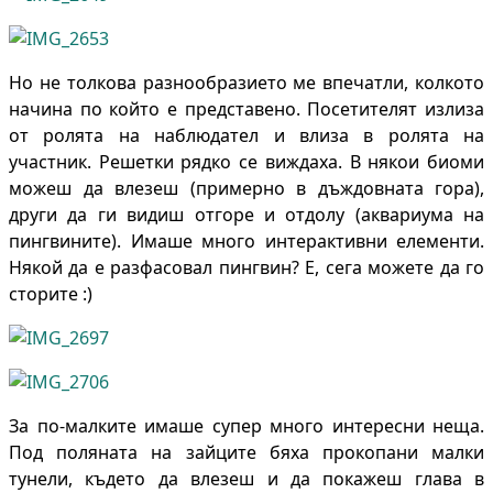
Но не толкова разнообразието ме впечатли, колкото
начина по който е представено. Посетителят излиза
от ролята на наблюдател и влиза в ролята на
участник. Решетки рядко се виждаха. В някои биоми
можеш да влезеш (примерно в дъждовната гора),
други да ги видиш отгоре и отдолу (аквариума на
пингвините). Имаше много интерактивни елементи.
Някой да е разфасовал пингвин? Е, сега можете да го
сторите :)
За по-малките имаше супер много интересни неща.
Под поляната на зайците бяха прокопани малки
тунели, където да влезеш и да покажеш глава в