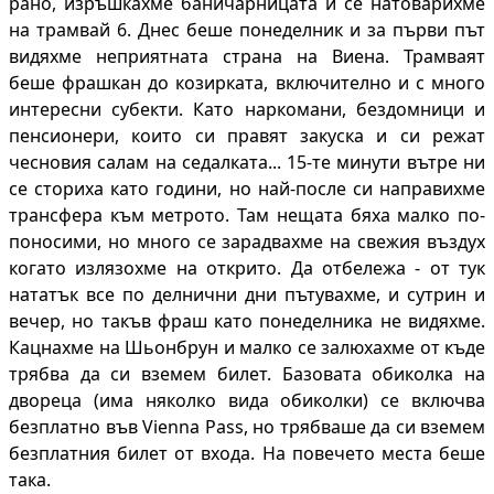
рано, изръшкахме баничарницата и се натоварихме
на трамвай 6. Днес беше понеделник и за първи път
видяхме неприятната страна на Виена. Трамваят
беше фрашкан до козирката, включително и с много
интересни субекти. Като наркомани, бездомници и
пенсионери, които си правят закуска и си режат
чесновия салам на седалката... 15-те минути вътре ни
се сториха като години, но най-после си направихме
трансфера към метрото. Там нещата бяха малко по-
поносими, но много се зарадвахме на свежия въздух
когато излязохме на открито. Да отбележа - от тук
нататък все по делнични дни пътувахме, и сутрин и
вечер, но такъв фраш като понеделника не видяхме.
Кацнахме на Шьонбрун и малко се залюхахме от къде
трябва да си вземем билет. Базовата обиколка на
двореца (има няколко вида обиколки) се включва
безплатно във Vienna Pass, но трябваше да си вземем
безплатния билет от входа. На повечето места беше
така.