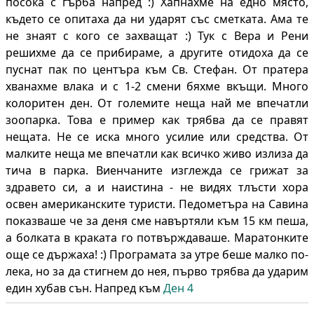
посока с гърба напред :) Хапнахме на едно място,
където се опитаха да ни ударят със сметката. Ама те
не знаят с кого се захващат :) Тук с Вера и Рени
решихме да се прибираме, а другите отидоха да се
пуснат пак по центъра към Св. Стефан. От пратера
хванахме влака и с 1-2 смени бяхме вкъщи. Много
колоритен ден. От големите неща най ме впечатли
зоопарка. Това е пример как трябва да се правят
нещата. Не се иска много усилие или средства. От
малките неща ме впечатли как всичко живо излиза да
тича в парка. Виенчаните изглежда се грижат за
здравето си, а и наистина - не видях тлъсти хора
освен американските туристи. Педометъра на Савина
показваше че за деня сме навъртяли към 15 км пеша,
а болката в краката го потвърждаваше. Маратонките
още се държаха! :) Програмата за утре беше малко по-
лека, но за да стигнем до нея, първо трябва да ударим
един хубав сън. Напред към
Ден 4