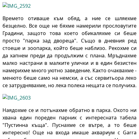
Времето отиваше към обяд, а ние се шляехме
безцелно. Все още не бяхме намерили прословутите
Градини, защото това което обикаляхме си беше
просто "парка зад двореца". Също в дневния ред
стоеше и зоопарка, който беше наблизо. Рекохме си
да хапнем преди да продължим с плана. Мръднахме
малко настрани в малките улички и в един безистен
намерихме много уютно заведение. Както очаквахме -
менюто беше само на немски, а със сервитьора леко
се затруднявахме, но лека полека нещата се получиха.
Наядохме се и потънахме обратно в парка. Окото ни
хвана един пореден парник с интересната табела
"Пустинна къща". Пуснахме се вътре, а то беше
интересно! Още на входа имаше аквариум с Garra