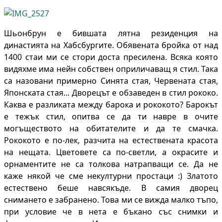
Шьонбрун е бившата лятна резиденция на
династията на Хабсбургите. Обявената бройка от над
1400 стаи ми се стори доста пресилена. Всяка която
видяхме има нейн собствен оприличаващ я стил. Така
са назовани примерно Синята стая, Червената стая,
Японската стая... Дворецът е обзаведен в стил рококо.
Каква е разликата между барока и рококото? Барокът
е тежък стил, опитва се да ти навре в очите
могъществото на обитателите и да те смачка.
Рококото е по-лек, разчита на естествената красота
на нещата. Цветовете са по-светли, а окрасите и
орнаментите не са толкова натрапващи се. Да не
каже някой че сме некултурни простаци :) Златото
естествено беше навсякъде. В самия дворец
снимането е забранено. Това ми се вижда малко тъпо,
при условие че в нета е бъкано със снимки и