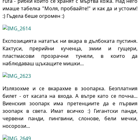
rufa - рибки които се хранят с мъртва кожа. Над него
имаше табелка "Моля, пробвайте!" и как да и устоим!
:) Гъдела беше огромен :)
Експозицията нататък ни вкара в дълбоката пустиня.
Кактуси, прерийни кученца, змии и гущери,
пластмасови прозрачни тунели, в които да
наблюдаваш щъкащите мишки...
Излязохме и се вкарахме в зоопарка. Безплатния
билет - от касата на входа. А вътре като се почна...
Виенския зоопарк има претенциите да е първия
зоопарк в света. Имат всичко :) Гигантски панди,
червени панди, пингвини, слонове, бели мечки,
носорози...