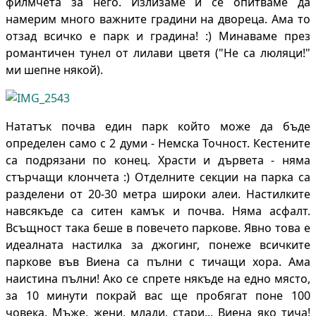
филмчета за него. Излизаме и се опитваме да
намерим много важните градини на двореца. Ама то
отзад всичко е парк и градина! :) Минаваме през
романтичен тунел от лилави цветя ("Не са люляци!"
ми шепне някой).
Нататък почва един парк който може да бъде
определен само с 2 думи - Немска Точност. Кестените
са подрязани по конец. Храсти и дървета - няма
стърчащи клончета :) Отделните секции на парка са
разделени от 20-30 метра широки алеи. Настилките
навсякъде са ситен камък и почва. Няма асфалт.
Всъщност така беше в повечето паркове. Явно това е
идеалната настилка за джогинг, понеже всичките
паркове във Виена са пълни с тичащи хора. Ама
наистина пълни! Ако се спрете някъде на едно място,
за 10 минути покрай вас ще пробягат поне 100
човека. Мъже, жени, млади, стари... Виена яко тича!