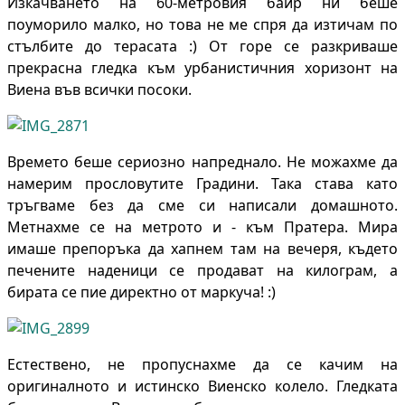
Изкачването на 60-метровия баир ни беше
поуморило малко, но това не ме спря да изтичам по
стълбите до терасата :) От горе се разкриваше
прекрасна гледка към урбанистичния хоризонт на
Виена във всички посоки.
Времето беше сериозно напреднало. Не можахме да
намерим прословутите Градини. Така става като
тръгваме без да сме си написали домашното.
Метнахме се на метрото и - към Пратера. Мира
имаше препоръка да хапнем там на вечеря, където
печените наденици се продават на килограм, а
бирата се пие директно от маркуча! :)
Естествено, не пропуснахме да се качим на
оригиналното и истинско Виенско колело. Гледката