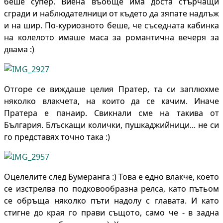
беше супер. Виена въобще има доста стърчащи
сгради и наблюдателници от където да зяпате надлъж
и на шир. По-куриозното беше, че съседната кабинка
на колелото имаше маса за романтична вечеря за
двама :)
Отгоре се виждаше целия Пратер, та си заплюхме
няколко влакчета, на които да се качим. Иначе
Пратера е панаир. Свикнали сме на такива от
България. Блъскащи колички, пушкаджийници... не си
го представях точно така :)
Оцелелите след Бумеранга :) Това е едно влакче, което
се изстрелва по подковообразна релса, като пътьом
се обръща няколко пъти надолу с главата. И като
стигне до края го прави същото, само че - в задна