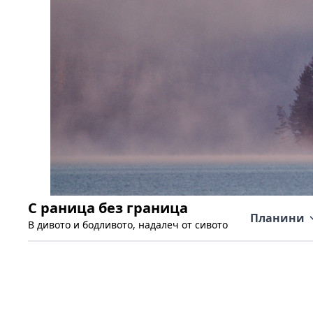
С раница без граница
Планини
В дивото и бодливото, надалеч от сивото