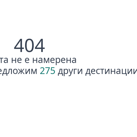
404
та не е намерена
редложим
275
други дестинации 