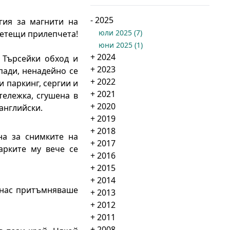
-
2025
гия за магнити на
юли 2025
(
7
)
ветещи прилепчета!
юни 2025
(
1
)
+
2024
 Търсейки обход и
+
2023
пади, ненадейно се
+
2022
и паркинг, сергии и
+
2021
ележка, сгушена в
+
2020
английски.
+
2019
+
2018
на за снимките на
+
2017
арките му вече се
+
2016
+
2015
+
2014
 нас притъмняваше
+
2013
+
2012
+
2011
+
2008