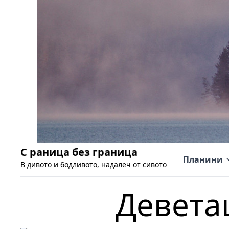
С раница без граница
Планини
В дивото и бодливото, надалеч от сивото
Девета