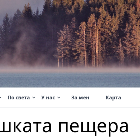
По света
У нас
За мен
Карта
шката пещера