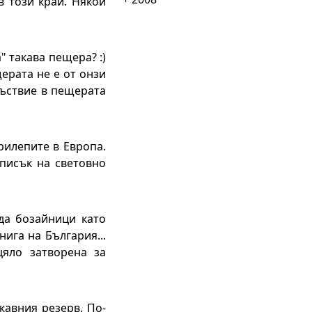
 този край. Някой
" такава пещера? :)
щерата не е от онзи
съствие в пещерата
рилепите в Европа.
списък на световно
да бозайници като
ига на България...
яло затворена за
жавния резерв. По-