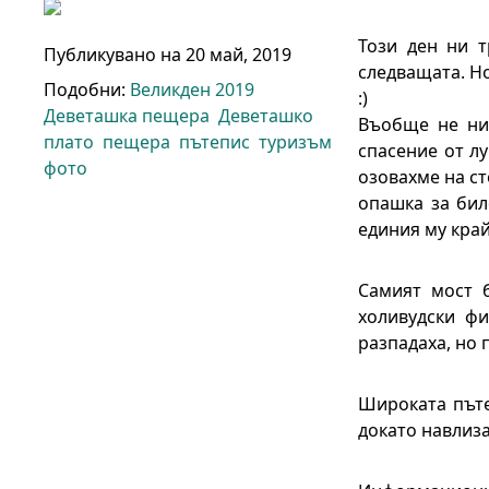
Този ден ни т
Публикувано на
20 май, 2019
следващата. Но
Подобни:
Великден 2019
:)
Деветашка пещера
Деветашко
Въобще не ни
плато
пещера
пътепис
туризъм
спасение от л
фото
озовахме на ст
опашка за бил
единия му край
Самият мост б
холивудски фи
разпадаха, но 
Широката пъте
докато навлиза