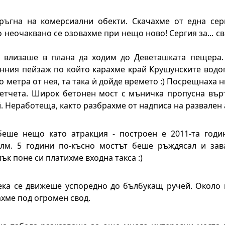
ръгна на комерсиални обекти. Скачахме от една сер
 неочаквано се озовахме при нещо ново! Сергия за... с
 влизаше в плана да ходим до Деветашката пещера.
унния пейзаж по който карахме край Крушунските водо
о метра от нея, та така ѝ дойде времето :) Посрещнаха н
етчета. Широк бетонен мост с мъничка пропусна върт
. Неработеща, както разбрахме от надписа на развален 
еше нещо като атракция - построен е 2011-та годи
лм. 5 години по-късно мостът беше ръждясал и зав
пък поне си платихме входна такса :)
ка се движеше успоредно до бълбукащ ручей. Около
хме под огромен свод.