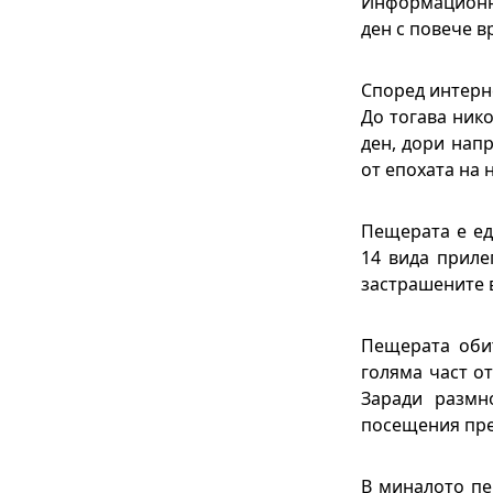
Информационна
ден с повече в
Според интерне
До тогава нико
ден, дори нап
от епохата на 
Пещерата е ед
14 вида приле
застрашените 
Пещерата обит
голяма част от
Заради размн
посещения пре
В миналото пе