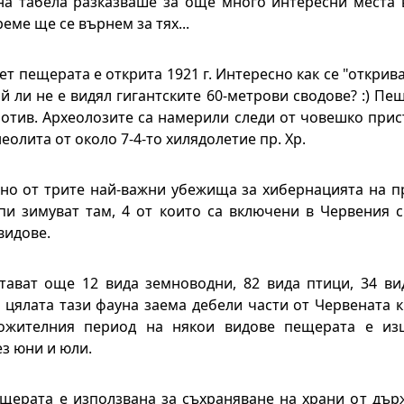
 табела разказваше за още много интересни места в
реме ще се върнем за тях...
т пещерата е открита 1921 г. Интересно как се "открива
й ли не е видял гигантските 60-метрови сводове? :) Пе
ротив. Археолозите са намерили следи от човешко при
неолита от около 7-4-то хилядолетие пр. Хр.
но от трите най-важни убежища за хибернацията на п
пи зимуват там, 4 от които са включени в Червения 
видове.
ават още 12 вида земноводни, 82 вида птици, 34 ви
 цялата тази фауна заема дебели части от Червената кн
ожителния период на някои видове пещерата е изц
з юни и юли.
щерата е използвана за съхраняване на храни от дър