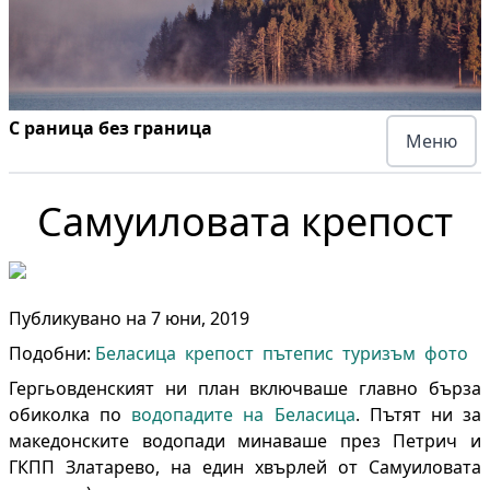
С раница без граница
Меню
Самуиловата крепост
Публикувано на
7 юни, 2019
Подобни:
Беласица
крепост
пътепис
туризъм
фото
Гергьовденският ни план включваше главно бърза
обиколка по
водопадите на Беласица
. Пътят ни за
македонските водопади минаваше през Петрич и
ГКПП Златарево, на един хвърлей от Самуиловата