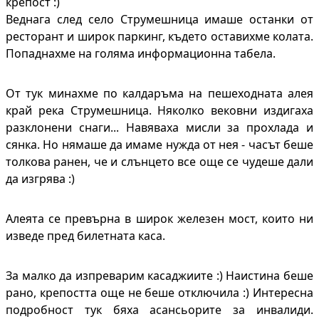
крепост :)
Веднага след село Струмешница имаше останки от
ресторант и широк паркинг, където оставихме колата.
Попаднахме на голяма информационна табела.
От тук минахме по калдаръма на пешеходната алея
край река Струмешница. Няколко вековни издигаха
разклонени снаги... Навяваха мисли за прохлада и
сянка. Но нямаше да имаме нужда от нея - часът беше
толкова ранен, че и слънцето все още се чудеше дали
да изгрява :)
Алеята се превърна в широк железен мост, които ни
изведе пред билетната каса.
За малко да изпреварим касаджиите :) Наистина беше
рано, крепостта още не беше отключила :) Интересна
подробност тук бяха асансьорите за инвалиди.