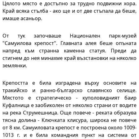
Цялото място е достъпно за трудно подвижни хора.
Край всяка стълба - ако ще и от две стъпала да беше,
имаше асаньор.
От тук започваше Национален парк-музей
"Самуилова крепост". Главната алея беше опъната
напред към странна каменна статуя. Преди да
стигнем до нея минахме край възстановки на няколко
землянки.
Крепостта е била изградена върху основите на
тракийско и ранно-българско славянско селище.
Мястото е стратегическо - куполовидният баир
Куфалница е заобиколен от няколко страни от водите
на река Струмешница. Още повече - реката образува
тясна долина - Ключката клисура, широка не повече
от 8 км. Самуиловата крепост е построена около 1009-
1013 г. и е била командния пункт на система от