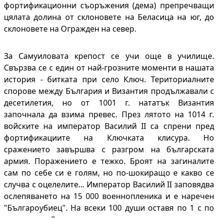
фортификационни съоръжения (дема) препречващи
цялата долина от склоновете на Беласица на юг, до
склоновете на Огражден на север.
За Самуиловата крепост се учи още в училище.
Свързва се с един от най-грозните моменти в нашата
история - битката при село Ключ. Териториалните
спорове между България и Византия продължавали с
десетилетия, но от 1001 г. нататък Византия
започнала да взима превес. През лятото на 1014 г.
войските на император Василий II са спрени пред
фортификациите на Ключката клисура. Но
сражението завършва с разгром на българската
армия. Поражението е тежко. Броят на загиналите
сам по себе си е голям, но по-шокиращо е какво се
случва с оцелелите... Император Василий II заповядва
ослепяването на 15 000 военнопленика и е наречен
"Българоубиец". На всеки 100 души оставя по 1 с по