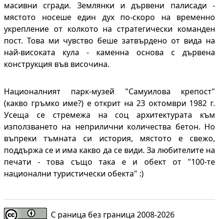
масивни сгради. Землянки и дървени палисади -
мястото носеше един дух по-скоро на временно
укрепление от колкото на стратегически команден
пост. Това ми чувство беше затвърдено от вида на
най-високата кула - каменна основа с дървена
конструкция във височина.
Националният парк-музей "Самуилова крепост"
(какво гръмко име?) е открит на 23 октомври 1982 г.
Усеща се стремежа на соц архитектурата към
използването на неприлични количества бетон. Но
въпреки тъмната си история, мястото е свежо,
поддържа се и има какво да се види. За любителите на
печати - това също така е и обект от "100-те
национални туристически обекта" :)
С раница без граница 2008-
2026