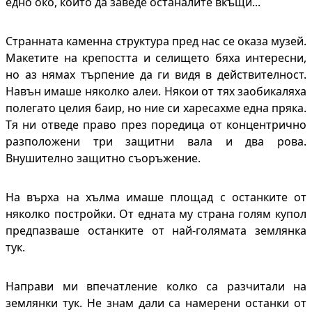
едно око, който да заведе останалите вкъщи...
Странната каменна структура пред нас се оказа музей.
Макетите на крепостта и селището бяха интересни,
но аз нямах търпение да ги видя в действителност.
Навън имаше няколко алеи. Някои от тях заобикаляха
полегато целия баир, но ние си харесахме една пряка.
Тя ни отведе право през поредица от концентрично
разположени три защитни вала и два рова.
Внушително защитно съоръжение.
На върха на хълма имаше площад с останките от
няколко постройки. От едната му страна голям купол
предпазваше останките от най-голямата землянка
тук.
Направи ми впечатление колко са разчитали на
землянки тук. Не знам дали са намерени останки от