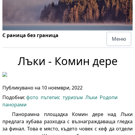
С раница без граница
Меню
Лъки - Комин дере
Публикувано на
10 ноември, 2022
Подобни:
фото
пътепис
туризъм
Лъки
Родопи
панорами
Панорамна площадка Комин дере над Лъки
предлага хубава разходка с възнаграждаваща гледка
за финал. Това е място, където човек с кеф да отдели