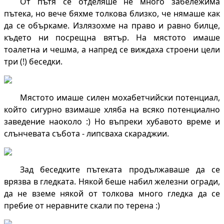
От пътя се отделяше не много забележима
пътека, но вече бяхме толкова близко, че нямаше как
да се объркаме. Излязохме на право и равно билце,
където ни посрещна вятър. На мястото имаше
тоалетна и чешма, а напред се виждаха строени цели
три (!) беседки.
Мястото имаше силен мохабетчийски потенциал,
който сигурно взимаше хляба на всяко потенциално
заведение наоколо :) Но въпреки хубавото време и
слънчевата събота - липсваха скараджии.
Зад беседките пътеката продължаваше да се
врязва в гледката. Някой беше набил железни огради,
да не вземе някой от толкова много гледка да се
пребие от неравните скали по терена :)