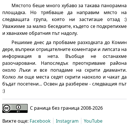
Мястото беше много хубаво за такава панорамна
площадка. Но трябваше да направим място на
следващата група, която ни застигаше отзад :)
Уважихме за малко беседките, където се подкрепихме
и хванахме обратния път надолу.
Решихме днес да пробваме разходката до Комин
дере, въпреки отрицателните коментари и липсата на
информация в нета. Въобще не останахме
разочаровани. Напоследък преоткриваме района
около Лъки и все попадаме на скрити диаманти.
Колко ли още места седят скрити наоколо и чакат да
бъдат посетени... Освен да разберем - следващия път
:)
С раница без граница 2008-
2026
Вижте още:
Facebook
Instagram
YouTube