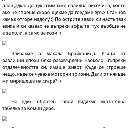
площадка. До тук взимахме солидна височина, което
ако не спреше скоро щяхме да гледаме връх Станчов
камък отгоре надолу :) По острите завои си настъпвах
езика и си казвах че въпреки асфалта, тук въобще не
е за коли, а само за кози :)
Влизахме в махала Брайковица. Къщи от
различни епохи бяха разхвърляни наоколо. Въпреки
отдалечеността си, имаше живот. Къде се строеше
нещо, къде се чуваха моторни триони. Дали от някъде
ми миришеше на скара? :)
На един обратен завой видяхме указателна
табелка за Комин дере.