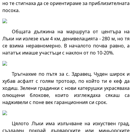
но те стигнаха да се ориентираме за приблизителната
посока.
Общата дължина на маршрута от центъра на
Лъки ни излезе към 4 км, денивелацията - 280 м, но тя
се взима неравномерно. В началото почва равно, а
нататък имаше участъци с наклон от по 10-20%.
Тръгнахме по пътя за с. Здравец. Чуден широк и
хубав асфалт с голям тротоар, по който ти е кеф да
ходиш. Зелени градинки с нови катерушки украсяваха
олющени блокове, които изглеждаха сякаш са
надживели с поне век гаранционния си срок.
Цялото Лъки има излъчване на изкуствен град,
създаден покрай дърварските или миньорските