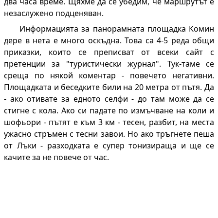
два часа време. Щяхме да се убедим, че маршрутът е
незаслужено подценяван.
Информацията за панорамната площадка Комин
дере в нета е много оскъдна. Това са 4-5 реда общи
приказки, които се преписват от всеки сайт с
претенции за "туристически журнал". Тук-таме се
среща по някой коментар - повечето негативни.
Площадката и беседките били на 20 метра от пътя. Да
- ако отивате за едното селфи - до там може да се
стигне с кола. Ако си падате по измъчване на коли и
шофьори - пътят е към 3 км - тесен, разбит, на места
ужасно стръмен с тесни завои. Но ако тръгнете пеша
от Лъки - разходката е супер тонизираща и ще се
качите за не повече от час.