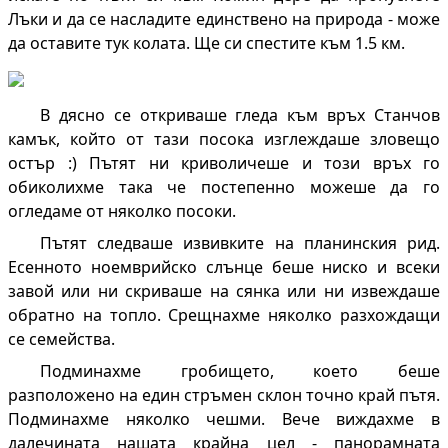
Лъки и да се насладите единствено на природа - може
да оставите тук колата. Ще си спестите към 1.5 км.
В дясно се откриваше гледа към връх Станчов
камък, който от тази посока изглеждаше зловещо
остър :) Пътят ни криволичеше и този връх го
обиколихме така че постепенно можеше да го
огледаме от няколко посоки.
Пътят следваше извивките на планинския рид.
Есенното ноемврийско слънце беше ниско и всеки
завой или ни скриваше на сянка или ни извеждаше
обратно на топло. Срещнахме няколко разхождащи
се семейства.
Подминахме гробището, което беше
разположено на един стръмен склон точно край пътя.
Подминахме няколко чешми. Вече виждахме в
далечината нашата крайна цел - панорамната