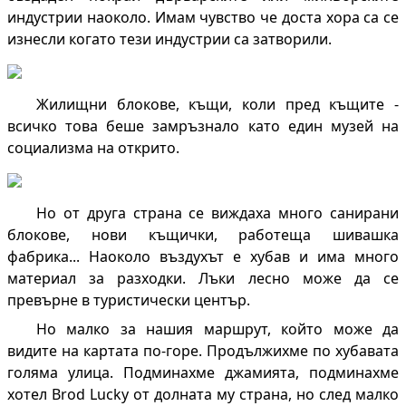
индустрии наоколо. Имам чувство че доста хора са се
изнесли когато тези индустрии са затворили.
Жилищни блокове, къщи, коли пред къщите -
всичко това беше замръзнало като един музей на
социализма на открито.
Но от друга страна се виждаха много санирани
блокове, нови къщички, работеща шивашка
фабрика... Наоколо въздухът е хубав и има много
материал за разходки. Лъки лесно може да се
превърне в туристически център.
Но малко за нашия маршрут, който може да
видите на картата по-горе. Продължихме по хубавата
голяма улица. Подминахме джамията, подминахме
хотел Brod Lucky от долната му страна, но след малко