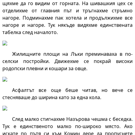
щяхме да го видим от горната. На шивашкия цех се
отделихме от главния път и тръгнахме стръмно
нагоре. Подминахме пак хотела и продължихме все
нагоре и нагоре. Тук някъде видяхме единствената
табелка след началото.
Жилищните площи на Лъки преминаваха в по-
селски постройки. Движехме се покрай високи
родопски плевни и кошари за овце.
Асфалтът все още беше читав, но вече се
стесняваше до ширина като за една кола.
След малко стигнахме Назърова чешма с беседка.
Тук е единственото малко по-широко място. Ако
искате по пътя си към Комин дере да пропуснете