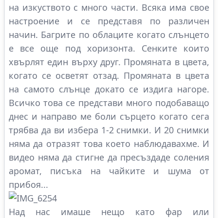
на изкуството с много части. Всяка има свое
настроение и се представя по различен
начин. Багрите по облаците когато слънцето
е все още под хоризонта. Сенките които
хвърлят един върху друг. Промяната в цвета,
когато се осветят отзад. Промяната в цвета
на самото слънце докато се издига нагоре.
Всичко това се представи много подобаващо
днес и направо ме боли сърцето когато сега
трябва да ви избера 1-2 снимки. И 20 снимки
няма да отразят това което наблюдавахме. И
видео няма да стигне да пресъздаде соления
аромат, писъка на чайките и шума от
прибоя...
Над нас имаше нещо като фар или