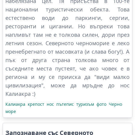
набелязана цел. Тя присъства в 100-те
национални туристически обекта. Това
естествено води до паркинги, сергии,
ресторанти и цигании. Но въпреки това
напливът там не е толкова силен, дори през
летния сезон. Северното черноморие е леко
пренебрегнато от масовката (и слава богу!). А
пък от друга страна толкова много от
съседните места пустеят, че ако човек е в
региона и му се прииска да "види малко
цивилизация", може да мръдне до нос
Калиакра :)
Калиакра
крепост
нос
пътепис
туризъм
фото
Черно
море
Запознаване със Северното