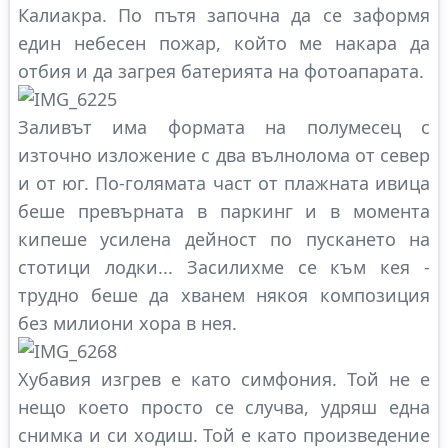
Калиакра. По пътя започна да се заформя
един небесен пожар, който ме накара да
отбия и да загрея батерията на фотоапарата.
Заливът има формата на полумесец с
източно изложение с два вълнолома от север
и от юг. По-голямата част от плажната ивица
беше превърната в паркинг и в момента
кипеше усилена дейност по пускането на
стотици лодки... Засилихме се към кея -
трудно беше да хванем някоя композиция
без милиони хора в нея.
Хубавия изгрев е като симфония. Той не е
нещо което просто се случва, удряш една
снимка и си ходиш. Той е като произведение