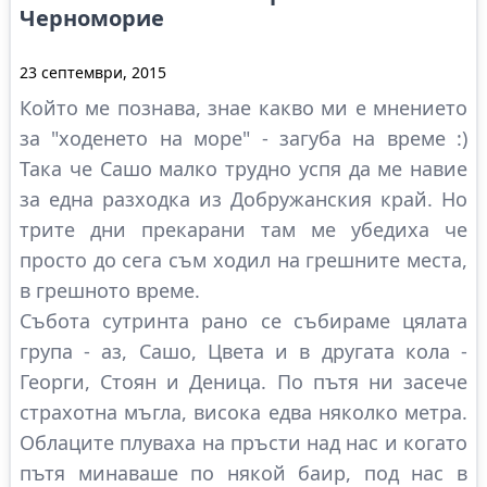
Черноморие
23 септември, 2015
Който ме познава, знае какво ми е мнението
за "ходенето на море" - загуба на време :)
Така че Сашо малко трудно успя да ме навие
за една разходка из Добружанския край. Но
трите дни прекарани там ме убедиха че
просто до сега съм ходил на грешните места,
в грешното време.
Събота сутринта рано се събираме цялата
група - аз, Сашо, Цвета и в другата кола -
Георги, Стоян и Деница. По пътя ни засече
страхотна мъгла, висока едва няколко метра.
Облаците плуваха на пръсти над нас и когато
пътя минаваше по някой баир, под нас в