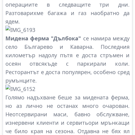
операциите в следващите три дни.
Разтоварихме багажа и газ наобратно да
ядем.
Мидена ферма "Дълбока"
се намира между
село Българево и Каварна. Последния
километър надолу пътя е доста стръмен и
осеян отвсякъде с паркирали коли.
Ресторантът е доста популярен, особено сред
румънците.
Голямо надъхване беше за мидената ферма,
но аз лично не останах много очарован.
Неотсервирани маси, бавно обслужване,
изнервени клиенти и сервитьори мрънкащи
че било края на сезона. Отдавна не бях ял