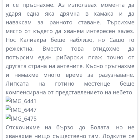
и се пръснахме. Аз използвах момента да
ударя една яка дрямка в хамака и да
наваксам за ранното ставане. Търсихме
място от където да хванем интересен залез.
Нос Калиакра беше наблизо, но Сашо го
режектна. Вместо това отидохме да
потърсим един рибарски плаж точно от
другата страна на антените. Късно тръгнахме
и нямахме много време за разузнаване.
Липсата на готино местенце беше
компенсирана от представлението на небето.
Отскочихме на бързо до Болата, но не
хванахме нищо съществено там. Лодките се