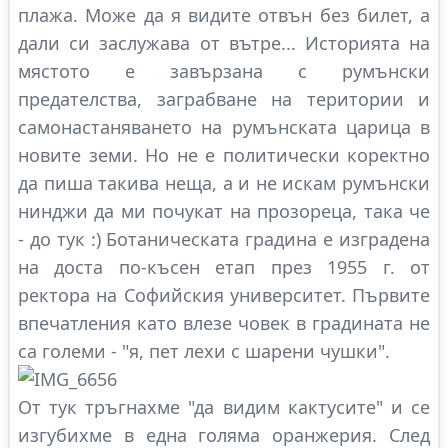
плажа. Може да я видите отвън без билет, а
дали си заслужава от вътре... Историята на
мястото е завързана с румънски
предателства, заграбване на територии и
самонастаняването на румънската царица в
новите земи. Но не е политически коректно
да пиша такива неща, а и не искам румънски
нинджи да ми почукат на прозореца, така че
- до тук :) Ботаническата градина е изградена
на доста по-късен етап през 1955 г. от
ректора на Софийския университет. Първите
впечатления като влезе човек в градината не
са големи - "я, пет лехи с шарени чушки".
От тук тръгнахме "да видим кактусите" и се
изгубихме в една голяма оранжерия. След