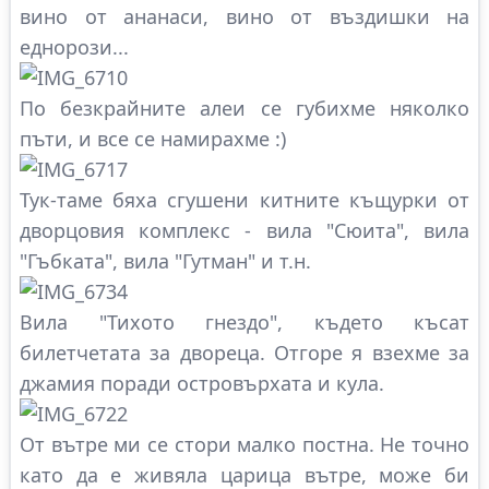
вино от ананаси, вино от въздишки на
еднорози...
По безкрайните алеи се губихме няколко
пъти, и все се намирахме :)
Тук-таме бяха сгушени китните къщурки от
дворцовия комплекс - вила "Сюита", вила
"Гъбката", вила "Гутман" и т.н.
Вила "Тихото гнездо", където късат
билетчетата за двореца. Отгоре я взехме за
джамия поради островърхата и кула.
От вътре ми се стори малко постна. Не точно
като да е живяла царица вътре, може би