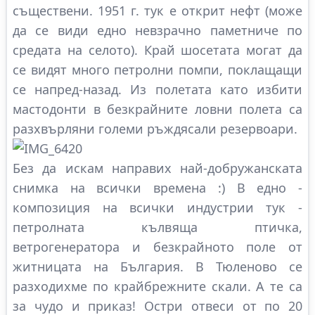
съществени. 1951 г. тук е открит нефт (може
да се види едно невзрачно паметниче по
средата на селото). Край шосетата могат да
се видят много петролни помпи, поклащащи
се напред-назад. Из полетата като избити
мастодонти в безкрайните ловни полета са
разхвърляни големи ръждясали резервоари.
Без да искам направих най-добружанската
снимка на всички времена :) В едно -
композиция на всички индустрии тук -
петролната кълвяща птичка,
ветрогенератора и безкрайното поле от
житницата на България. В Тюленово се
разходихме по крайбрежните скали. А те са
за чудо и приказ! Остри отвеси от по 20