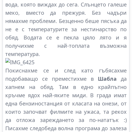
вода, която виждах до сега. Слънцето галеше
меко, вместо да прежуря. Без чадъри
нямахме проблеми. Безценно беше пясъка да
не е с температурите за нестинарство по
обяд. Водата се е пекла цяло лято и я
получихме с най-топлата възможна
температура.
Покиснахме се и след като гъбясахме
подобаващо се преместихме в
Шабла
да
хапнем на обяд. Там в едно крайпътно
кръчме ядох най-яките миди. В града имат
една бензиностанция от класата на онези, от
които започват филмите на ужаса, та рекох
да отложа зареждането за по-нататък :)
Писахме следобеда волна програма до залеза