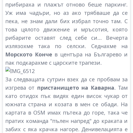
прибираха и плажът отново беше паркинг.
Уж има чадъри, но аз ако трябваше да се
пека, не знам дали бих избрал точно там. С
това цялото движение и мръсотия, която
рибарите оставят след себе си... Вечерта
излязохме така по селски. Седнахме на
Морското Конче
в центъра на Българево и
пак подкарахме с царските трапези.
За следващата сутрин взех да се пробвам за
изгрева от
пристанището на Каварна
. Там
като отидох пък видях един висок чукар от
южната страна и козата в мен се обади. На
картата в OSM имах пътека до горе, така че
пратих команда "пълен напред" до краката и
забих с яка крачка нагоре. Денивелацията е