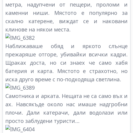
метра, надупчени от пещери, проломи и
каменни ниши. Мястото е популярно за
скално катерене, виждат се и наковани
клинове на някои места.
Наближаваше обяд и яркото слънце
прежаряше отгоре, убивайки всички кадри.
Щраках доста, но си знаех че само хабя
батерия и карта. Мястото е страхотно, но
иска друго време с по-подходяща светлина.
Самотника и арката. Нещата не са само въх и
ах. Навсякъде около нас имаше надгробни
плочи. Дали катерачи, дали водолази или
просто заблудени туристи...