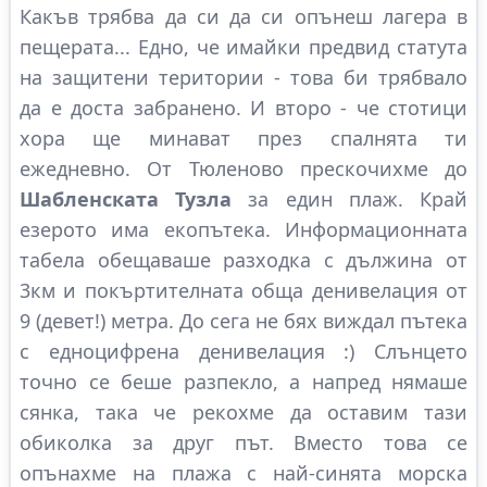
Какъв трябва да си да си опънеш лагера в
пещерата... Едно, че имайки предвид статута
на защитени територии - това би трябвало
да е доста забранено. И второ - че стотици
хора ще минават през спалнята ти
ежедневно. От Тюленово прескочихме до
Шабленската Тузла
за един плаж. Край
езерото има екопътека. Информационната
табела обещаваше разходка с дължина от
3км и покъртителната обща денивелация от
9 (девет!) метра. До сега не бях виждал пътека
с едноцифрена денивелация :) Слънцето
точно се беше разпекло, а напред нямаше
сянка, така че рекохме да оставим тази
обиколка за друг път. Вместо това се
опънахме на плажа с най-синята морска