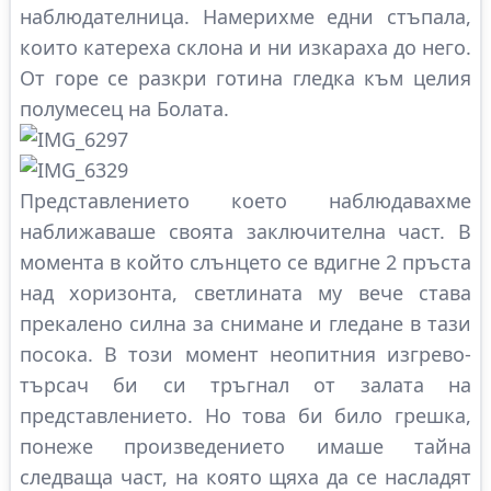
наблюдателница. Намерихме едни стъпала,
които катереха склона и ни изкараха до него.
От горе се разкри готина гледка към целия
полумесец на Болата.
Представлението което наблюдавахме
наближаваше своята заключителна част. В
момента в който слънцето се вдигне 2 пръста
над хоризонта, светлината му вече става
прекалено силна за снимане и гледане в тази
посока. В този момент неопитния изгрево-
търсач би си тръгнал от залата на
представлението. Но това би било грешка,
понеже произведението имаше тайна
следваща част, на която щяха да се насладят