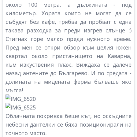
около 100 метра, а дължината - под
километър. Хората които не могат да се
събудят без кафе, трябва да пробват с една
такава разходка за преди изгрев слънце :)
Стигнах горе малко преди нужното време.
Пред мен се откри обзор към целия южен
квартал около пристанището на Каварна,
към изкуствения плаж. Виждаха се далече
назад антените до Българево. И по средата -
долината на мидената ферма бълваше яко
мъгла!
Облачната покривка беше кът, но оскъдните
небесни дантелки се бяха позиционирали на
точното място.