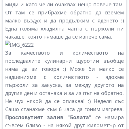
миди и като че ли очаквах нещо повече там.
От там се прибрахме обратно да вземем
малко въздух и да продължим с яденето :)
Една голяма хладилна чанта с пържоли ни
чакаше, която нямаше да се изпече сама.
За качеството и количеството на
последвалите кулинарни щуротии въобще
няма да ви говоря :) Може би малко се
надценихме с количеството - ядохме
пържоли за закуска, за между другото на
другия ден и останаха и за из път на обратно.
Не чух някой да се оплаква! :) Неделя със
Сашо станахме към 6 часа да гоним изгрева.
Прословутият залив "Болата"
се намира
съвсем близо - на някой друг километър от