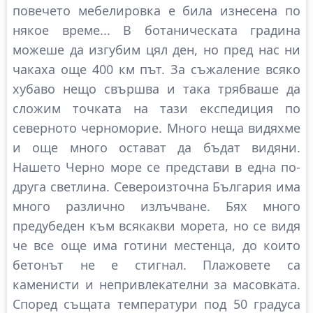
повечето мебелировка е била изнесена по
някое време... В ботаническата градина
можеше да изгубим цял ден, но пред нас ни
чакаха още 400 км път. За съжаление всяко
хубаво нещо свършва и така трябваше да
сложим точката на тази експедиция по
северното черноморие. Много неща видяхме
и още много остават да бъдат видяни.
Нашето Черно море се представи в една по-
друга светлина. Североизточна България има
много различно излъчване. Бях много
предубеден към всякакви морета, но се видя
че все още има готини местенца, до които
бетонът не е стигнал. Плажовете са
каменисти и непривлекателни за масовката.
Според същата температури под 50 градуса