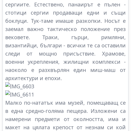
сергиите. Естествено, панаирът е пълен -
стотици сергии продаващи едни и същи
боклуци. Тук-таме имаше разкопки. Носът е
заемал важно тактическо положение през
вековете. Траки, гърци, римляни,
византийци, българи - всички те са оставили
следи от мощно присъствие. Храмове,
военни укрепления, жилищни комплекси -
наоколо е разхвърлян един миш-маш от
архитектури и епохи.
Малко по-нататък има музей, помещаващ се
в една средно-голяма пещера. Изложени са
намерени предмети от околността, има и
макет на цялата крепост от незнам си кой