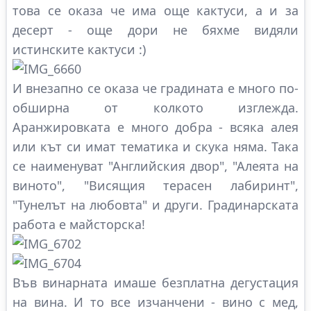
това се оказа че има още кактуси, а и за
десерт - още дори не бяхме видяли
истинските кактуси :)
И внезапно се оказа че градината е много по-
обширна от колкото изглежда.
Аранжировката е много добра - всяка алея
или кът си имат тематика и скука няма. Така
се наименуват "Английския двор", "Алеята на
виното", "Висящия терасен лабиринт",
"Тунелът на любовта" и други. Градинарската
работа е майсторска!
Във винарната имаше безплатна дегустация
на вина. И то все изчанчени - вино с мед,