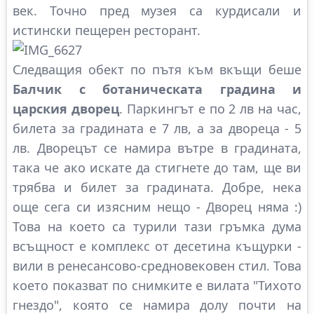
век. Точно пред музея са курдисали и
истински пещерен ресторант.
Следващия обект по пътя към вкъщи беше
Балчик с ботаническата градина и
царския дворец
. Паркингът е по 2 лв на час,
билета за градината е 7 лв, а за двореца - 5
лв. Дворецът се намира вътре в градината,
така че ако искате да стигнете до там, ще ви
трябва и билет за градината. Добре, нека
още сега си изясним нещо - Дворец няма :)
Това на което са турили тази гръмка дума
всъщност е комплекс от десетина къщурки -
вили в ренесансово-средновековен стил. Това
което показват по снимките е вилата "Тихото
гнездо", която се намира долу почти на