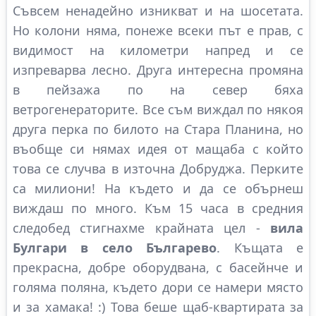
Съвсем ненадейно изникват и на шосетата.
Но колони няма, понеже всеки път е прав, с
видимост на километри напред и се
изпреварва лесно. Друга интересна промяна
в пейзажа по на север бяха
ветрогенераторите. Все съм виждал по някоя
друга перка по билото на Стара Планина, но
въобще си нямах идея от мащаба с който
това се случва в източна Добруджа. Перките
са милиони! На където и да се обърнеш
виждаш по много. Към 15 часа в средния
следобед стигнахме крайната цел -
вила
Булгари в село Българево
. Къщата е
прекрасна, добре оборудвана, с басейнче и
голяма поляна, където дори се намери място
и за хамака! :) Това беше щаб-квартирата за