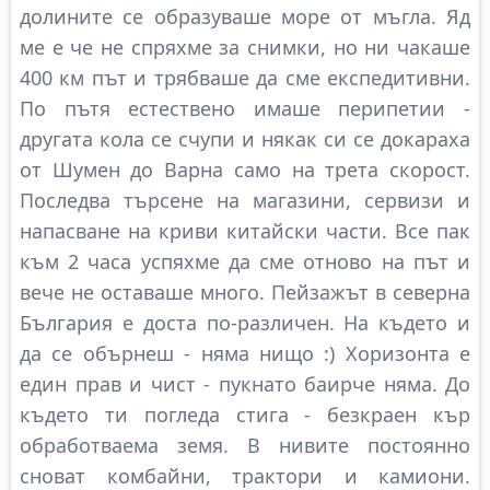
долините се образуваше море от мъгла. Яд
ме е че не спряхме за снимки, но ни чакаше
400 км път и трябваше да сме експедитивни.
По пътя естествено имаше перипетии -
другата кола се счупи и някак си се докараха
от Шумен до Варна само на трета скорост.
Последва търсене на магазини, сервизи и
напасване на криви китайски части. Все пак
към 2 часа успяхме да сме отново на път и
вече не оставаше много. Пейзажът в северна
България е доста по-различен. На където и
да се обърнеш - няма нищо :) Хоризонта е
един прав и чист - пукнато баирче няма. До
където ти погледа стига - безкраен кър
обработваема земя. В нивите постоянно
сноват комбайни, трактори и камиони.