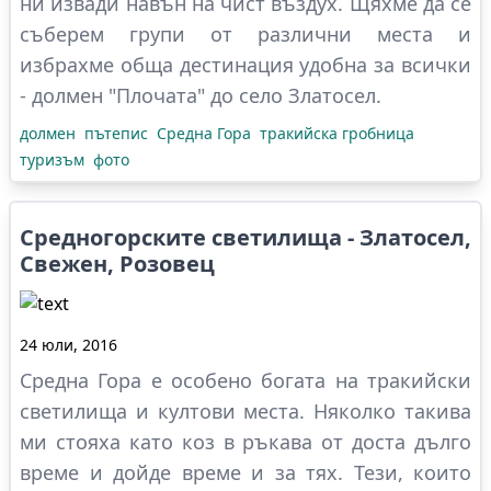
ни извади навън на чист въздух. Щяхме да се
съберем групи от различни места и
избрахме обща дестинация удобна за всички
- долмен "Плочата" до село Златосел.
долмен
пътепис
Средна Гора
тракийска гробница
туризъм
фото
Средногорските светилища - Златосел,
Свежен, Розовец
24 юли, 2016
Средна Гора е особено богата на тракийски
светилища и култови места. Няколко такива
ми стояха като коз в ръкава от доста дълго
време и дойде време и за тях. Тези, които