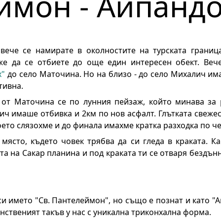
ймон - Айпанд
 вече се намирате в околностите на турската границ
же да се отбиете до още един интересен обект. Вече
х"
до село Маточина. Но на близо - до село Михалич има
тивна.
от Маточина се по лунния пейзаж, който минава за 
ич имаше отбивка и 2км по нов асфалт. Глътката свеже
оето слязохме и до финала имахме кратка разходка по че
място, където човек трябва да си гледа в краката. К
а на Сакар планина и под краката ти се отваря бездънн
и името "Св. Пантелеймон", но също е познат и като "А
инственият такъв у нас с уникална триконхална форма.