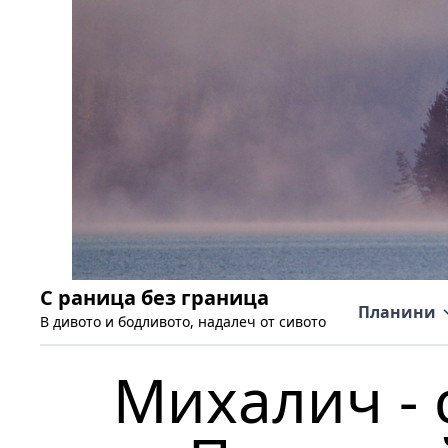
С раница без граница
Планини
В дивото и бодливото, надалеч от сивото
Михалич - 