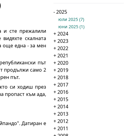
о
-
2025
юли 2025
(
7
)
юни 2025
(
1
)
а и сте прежалили
+
2024
 видяхте скалната
+
2023
 още една - за мен
+
2022
+
2021
републикански път
+
2020
ст продължи само 2
+
2019
рен път.
+
2018
+
2017
акто си ходиш през
+
2016
а пропаст към ада,
+
2015
+
2014
+
2013
+
2012
йпандо". Датиран е
+
2011
+
2008