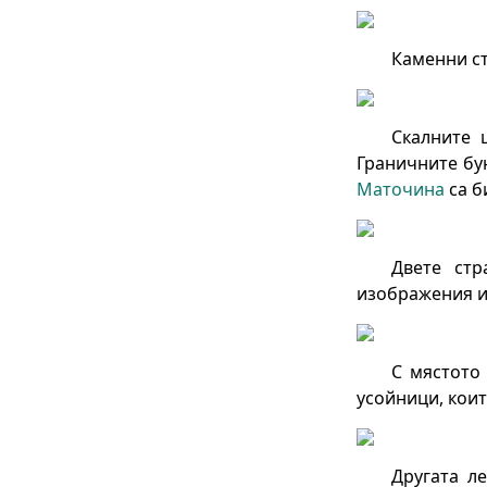
Каменни ст
Скалните 
Граничните бун
Маточина
са б
Двете ст
изображения и
С мястото 
усойници, коит
Другата л