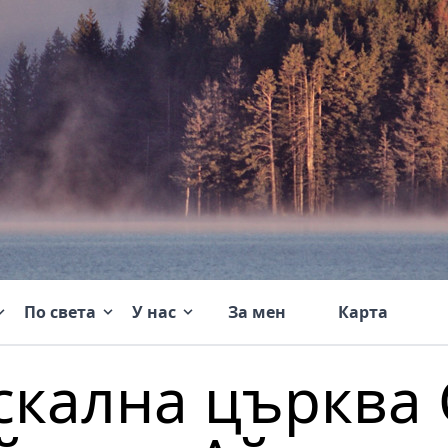
По света
У нас
За мен
Карта
скална църква 