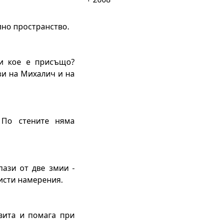
лно пространство.
ли кое е присъщо?
зи на Михалич и на
 По стените няма
пази от две змии -
чисти намерения.
овита и помага при