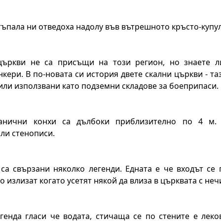
ъпала ни отведоха надолу във вътрешното кръсто-купу
църкви не са присъщи на този регион, но знаете 
кери. В по-новата си история двете скални църкви - та
или използвани като подземни складове за боеприпаси.
ранични конхи са дълбоки приблизително по 4 м.
ли стенописи.
са свързани няколко легенди. Едната е че входът се 
о излизат когато усетят някой да влиза в църквата с не
егенда гласи че водата, стичаща се по стените е лек