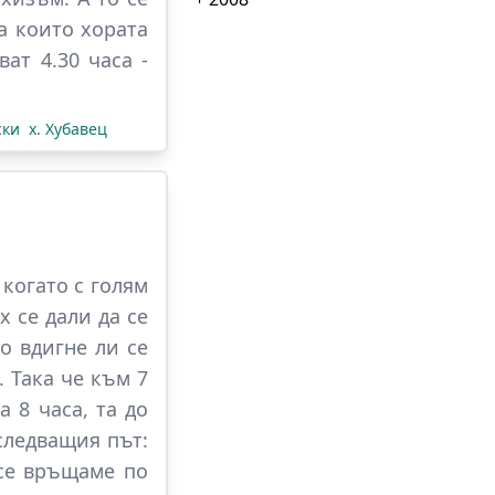
а които хората
ат 4.30 часа -
ски
х. Хубавец
 когато с голям
х се дали да се
о вдигне ли се
 Така че към 7
 8 часа, та до
следващия път:
 се връщаме по