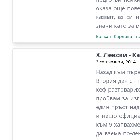
оказа още пове
казват, аз си 
значи като за м
Балкан
Карлово
пъ
Х. Левски - К
2 септември, 2014
Назад към
първ
Втория ден от п
кеф разтоварих
пробвам за изг
един пръст над
и нещо официал
към 9 хапвахме
да взема по-ле