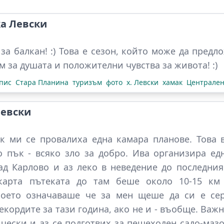
а Левски
 за балкан! :) Това е сезон, който може да пред
м за душата и положителни чувства за живота! :)
пис
Стара Планина
туризъм
фото
х. Левски
хамак
Централен
Левски
к ми се провалиха една камара планове. Това 
о пък - всяко зло за добро. Ива организира ед
ад Карлово и аз леко в неведение до последни
карта пътеката до там беше около 10-15 км
което означаваше че за мен щеше да си е сер
кордите за тази година, ако не и - въобще. Важн
чески и аз се подготвих за пешеходен садо-мазо