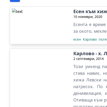
Есен към хиж
10 ноември, 2020
Есента е време
за окото, мехле
есен
Карлово
пъте
Карлово - х. 
2 септември, 2014
Този уикенд па
става навик, н
хижа Левски н
натресох. По 
денивелация, 
Отиваща към ре
подготви психи