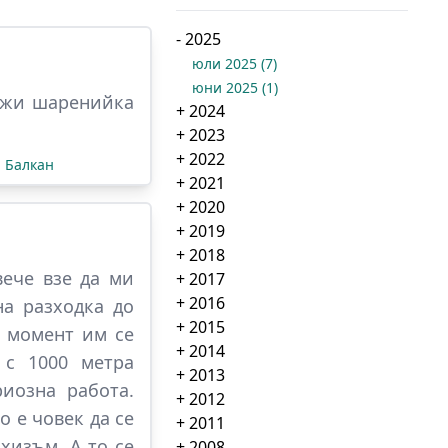
-
2025
юли 2025
(
7
)
юни 2025
(
1
)
ложи шаренийка
+
2024
+
2023
+
2022
 Балкан
+
2021
+
2020
+
2019
+
2018
вече взе да ми
+
2017
+
2016
на разходка до
+
2015
я момент им се
+
2014
 с 1000 метра
+
2013
иозна работа.
+
2012
о е човек да се
+
2011
хизъм. А то се
+
2008