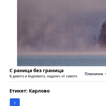
С раница без граница
Планини
В дивото и бодливото, надалеч от сивото
Етикет:
Карлово
1