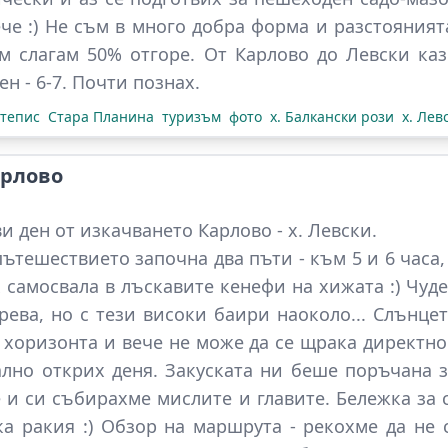
че :) Не съм в много добра форма и разстояният
им слагам 50% отгоре. От Карлово до Левски казв
ен - 6-7. Почти познах.
тепис
Стара Планина
туризъм
фото
х. Балкански рози
х. Лев
арлово
и ден от изкачването Карлово - х. Левски
.
ътешествието започна два пъти - към 5 и 6 часа,
 самосвала в лъскавите кенефи на хижата :) Чуде
рева, но с тези високи баири наоколо... Слънцет
 хоризонта и вече не може да се щрака директно.
но открих деня. Закуската ни беше поръчана за
 и си събирахме мислите и главите. Бележка за 
ка ракия :) Обзор на маршрута - рекохме да не