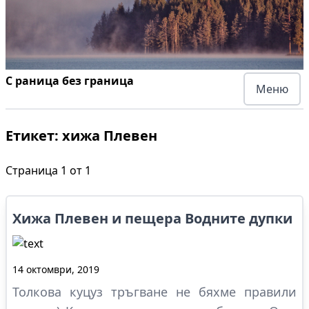
С раница без граница
Меню
Етикет:
хижа Плевен
Страница
1
от
1
Хижа Плевен и пещера Водните дупки
14 октомври, 2019
Толкова куцуз тръгване не бяхме правили