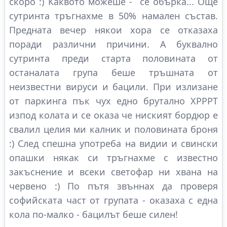
скоро :) Каквото можеше - се обърка... Още
сутринта тръгнахме в 50% намален състав.
Предната вечер някои хора се отказаха
поради различни причини. А буквално
сутринта преди старта половината от
останалата група беше тръшната от
неизвестни вируси и бацили. При излизане
от паркинга пък чух едно брутално ХРРРТ
изпод колата и се оказа че ниският бордюр е
свалил целия ми калник и половината броня
:) След спешна употреба на видии и свински
опашки някак си тръгнахме с известно
закъснение и всеки светофар ни хвана на
червено :) По пътя звъннах да проверя
софийската част от групата - оказаха с една
кола по-малко - бацилът беше силен!