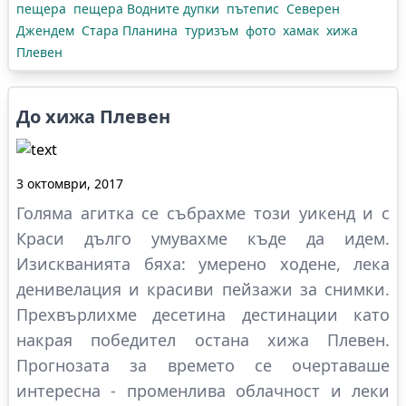
пещера
пещера Водните дупки
пътепис
Северен
Джендем
Стара Планина
туризъм
фото
хамак
хижа
Плевен
До хижа Плевен
3 октомври, 2017
Голяма агитка се събрахме този уикенд и с
Краси дълго умувахме къде да идем.
Изискванията бяха: умерено ходене, лека
денивелация и красиви пейзажи за снимки.
Прехвърлихме десетина дестинации като
накрая победител остана хижа Плевен.
Прогнозата за времето се очертаваше
интересна - променлива облачност и леки