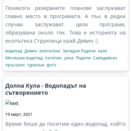
Понякога резервните планове заслужават
главно място в програмата. А пък в редки
случаи заслужават цяла програма,
образувана около тях. Това е историята на
екопътека Струилица край Девин :)
водопад
Девин
екопътека
Западни Родопи
кале
Мечешки водопад
пътепис
река
Родопи
Самодивско
пръскало
туризъм
фото
Долна Кула - Водопадът на
сътворението
19 март, 2021
Време беше да посетим един водопад, който