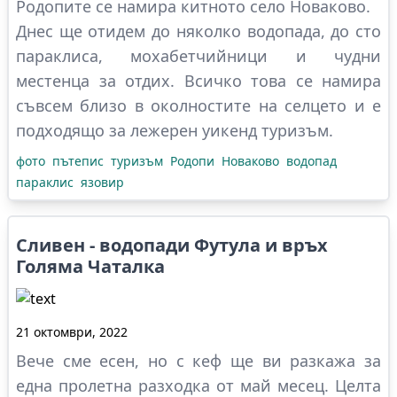
Родопите се намира китното село Новаково.
Днес ще отидем до няколко водопада, до сто
параклиса, мохабетчийници и чудни
местенца за отдих. Всичко това се намира
съвсем близо в околностите на селцето и е
подходящо за лежерен уикенд туризъм.
фото
пътепис
туризъм
Родопи
Новаково
водопад
параклис
язовир
Сливен - водопади Футула и връх
Голяма Чаталка
21 октомври, 2022
Вече сме есен, но с кеф ще ви разкажа за
една пролетна разходка от май месец. Целта