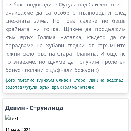
ни бяха водопадите Футула над Сливен, които
очаквахме да са особено пълноводни след
снежната зима. Но това далече не беше
крайната ни точка. Щяхме да продължим
към връх Голяма Чаталка, където да се
порадваме на хубави гледки от стръмните
южни склонове на Стара Планина. И още не
го знаехме, но щяхме да получим пролетен
бонус - поляни с цъфнали божури :)
фото
пътепис
туризъм
Сливен
Стара Планина
водопад
водопад Футула
връх
връх Голяма Чаталка
Девин - Струилица
11 май, 2021