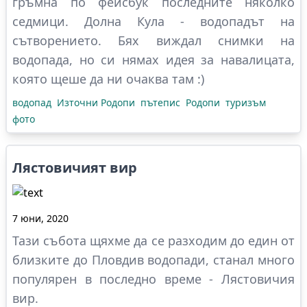
гръмна по фейсбук последните няколко
седмици. Долна Кула - водопадът на
сътворението. Бях виждал снимки на
водопада, но си нямах идея за навалицата,
която щеше да ни очаква там :)
водопад
Източни Родопи
пътепис
Родопи
туризъм
фото
Лястовичият вир
7 юни, 2020
Тази събота щяхме да се разходим до един от
близките до Пловдив водопади, станал много
популярен в последно време - Лястовичия
вир.