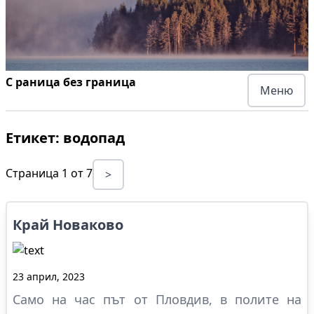
С раница без граница
Меню
Етикет:
водопад
Страница
1
от
7
>
Край Новаково
23 април, 2023
Само на час път от Пловдив, в полите на